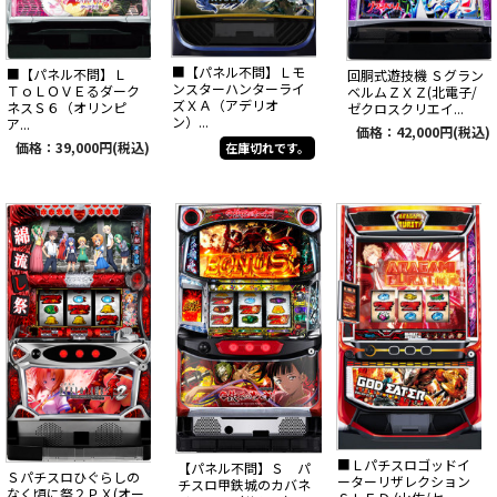
■【パネル不問】Ｌモ
■【パネル不問】Ｌ
回胴式遊技機 Ｓグラン
ンスターハンターライ
ＴｏＬＯＶＥるダーク
ベルムＺＸＺ(北電子/
ズＸＡ（アデリオ
ネスＳ６（オリンピ
ゼクロスクリエイ...
ン）...
ア...
価格：42,000円(税込)
価格：39,000円(税込)
在庫切れです。
■Ｌパチスロゴッドイ
【パネル不問】Ｓ パ
Ｓパチスロひぐらしの
ーターリザレクション
チスロ甲鉄城のカバネ
なく頃に祭２ＰＸ(オー