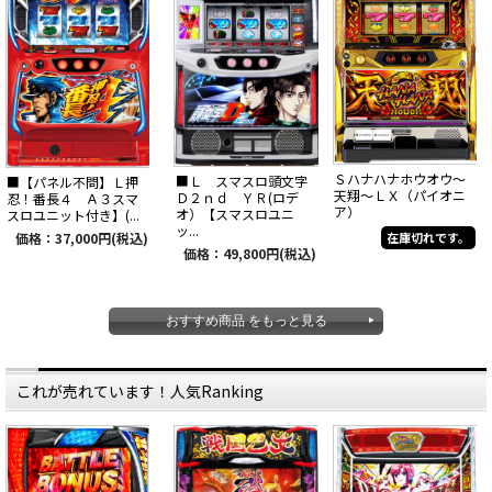
Ｓハナハナホウオウ～
■Ｌ スマスロ頭文字
■【パネル不問】Ｌ押
天翔～ＬＸ（パイオニ
Ｄ２ｎｄ ＹＲ(ロデ
忍！番長４ Ａ３スマ
ア）
オ）【スマスロユニ
スロユニット付き】(...
ッ...
価格：37,000円(税込)
在庫切れです。
価格：49,800円(税込)
おすすめ商品 をもっと見る
これが売れています！人気Ranking