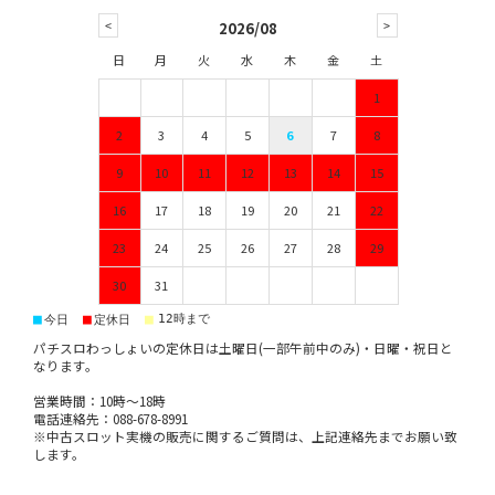
2026/08
日
月
火
水
木
金
土
1
2
3
4
5
6
7
8
9
10
11
12
13
14
15
16
17
18
19
20
21
22
23
24
25
26
27
28
29
30
31
■
■
■
12時まで
今日
定休日
パチスロわっしょいの定休日は土曜日(一部午前中のみ)・日曜・祝日と
なります。
営業時間：10時～18時
電話連絡先：088-678-8991
※中古スロット実機の販売に関するご質問は、上記連絡先までお願い致
します。