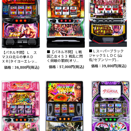
■Ｌスーパーブラック
■【パネル不問】Ｌ戦
【パネル不問】Ｌ ス
ジャックＳＬＤＣ (山
国乙女４Ｓ３ 戦乱に閃
マスロ北斗の拳ＡＤ
佐/セブンリーグ)...
く炯眼の軍師(オリ...
ＸＲ(タイヨーエレッ...
価格：39,800円(税込)
価格：57,000円(税込)
価格：36,800円(税込)