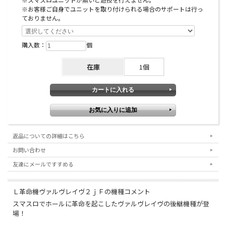
なりますので、ご了承いただける方のみご購入いただ
※お客様ご自身でユニットを取り付けられる場合のサポートは行っ
けますようお願い申し上げます。
ておりません。
※本機は音声出力の仕様からイヤホンコンバーターを
購入数：
個
取り付けると音量最大時においても実機のスピーカー
からの音声出力が大変小さくなります。 イヤホン端子
在庫
1個
からの出力は大きな音が出力されますので、スピーカ
ーからの音量が足りない場合はイヤホン端子に外部ス
ピーカーを接続されるなどしてご対応をお願いいたし
ます。
返品についての詳細はこちら
お問い合わせ
オプションに関するご注意
友達にメールですすめる
※スマスロユニットとは：コイン不要機のように実機
にクレジットを入れるための装置です。
Ｌ革命機ヴァルヴレイヴ２ｊＦの機種コメント
スマスロでホールに革命を起こしたヴァルヴレイヴの後継機種が登
場！