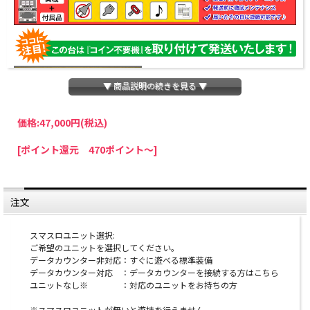
▼ 商品説明の続きを見る ▼
価格:
47,000円
(税込)
パチスロわっしょいでは、全ての台に「コイン不要機」を無料で取り付けて発送さ
[ポイント還元 470ポイント～]
せていただいております。コイン不要機をご利用になられますと、コインが必要な
くなり、払い出し音もしなくなりますのでオススメです♪
※コイン不要機が必要ない方は、ご注文時備考欄に
『コイン不要機なし』
と記載し
ていただきましたら、ご注文価格より
2000円引き
いたします。
注文
※在庫切れの台でも入荷している場合がありますので、電話かメールにてお問い合
わせ下さい。
スマスロユニット選択:
ご希望のユニットを選択してください。
注意事項
データカウンター非対応：すぐに遊べる標準装備
データカウンター対応 ：データカウンターを接続する方はこちら
※こちらの台は製品の特性上、塗装剥げ・メッキ剥げ
ユニットなし※ ：対応のユニットをお持ちの方
が起きやすくなっております。補修ができない部分と
※スマスロユニットが無いと遊技を行えません。