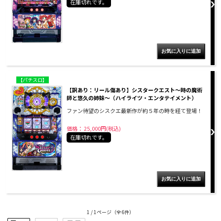
在庫切れです。
【パチスロ】
【訳あり：リール傷あり】シスタークエスト～時の魔術
師と悠久の姉妹～（ハイライツ・エンタテイメント）
ファン待望のシスクエ最新作が約５年の時を経て登場！
価格： 25,000円(税込)
在庫切れです。
1 / 1ページ
（全6件）