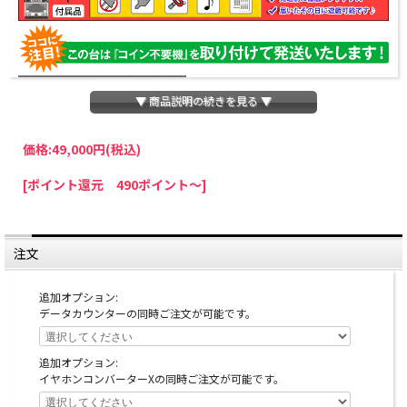
▼ 商品説明の続きを見る ▼
価格:
49,000円
(税込)
パチスロわっしょいでは、全ての台に「コイン不要機」を無料で取り付けて発送さ
[ポイント還元 490ポイント～]
せていただいております。コイン不要機をご利用になられますと、コインが必要な
くなり、払い出し音もしなくなりますのでオススメです♪
※コイン不要機が必要ない方は、ご注文時備考欄に
『コイン不要機なし』
と記載し
ていただきましたら、ご注文価格より
2000円引き
いたします。
注文
※在庫切れの台でも入荷している場合がありますので、電話かメールにてお問い合
わせ下さい。
追加オプション:
データカウンターの同時ご注文が可能です。
追加オプション:
イヤホンコンバーターXの同時ご注文が可能です。