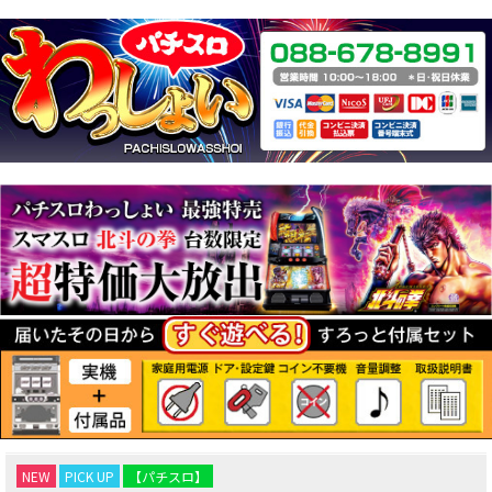
NEW
PICK UP
【パチスロ】