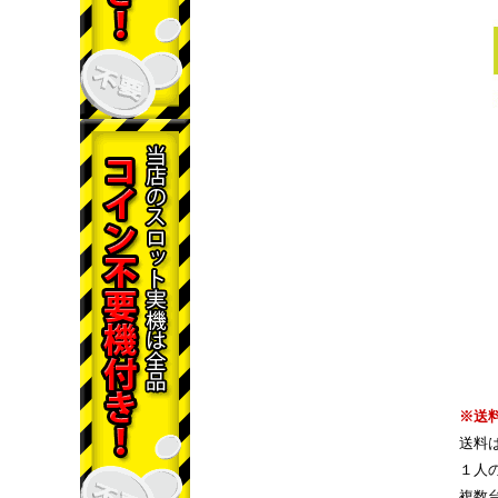
※送
送料
１人
複数