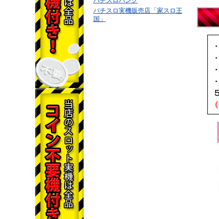
パチスロバンク
パチスロ実機販売店「家スロ王
国」