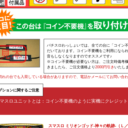
パチスロわっしょいでは、全ての台に「コイン
だいております。コイン不要機をご利用になら
音もしなくなりますのでオススメです♪
※コイン不要機が必要ない方は、ご注文時備考
きましたら、ご注文価格より
2000円引き
いたし
切れの台でも入荷している場合がありますので、電話かメールにてお問い合
プションに関するご注意
マスロユニットとは：コイン不要機のように実機にクレジット
スマスロ ミリオンゴッド-神々の軌跡-（Ｌ