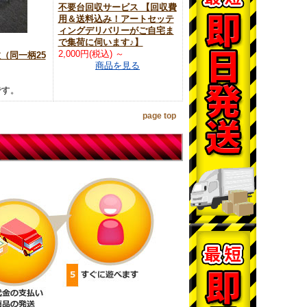
不要台回収サービス 【回収費
用＆送料込み！アートセッテ
ィングデリバリーがご自宅ま
で集荷に伺います♪】
2,000円(税込)
～
枚（同一柄25
商品を見る
です。
page top