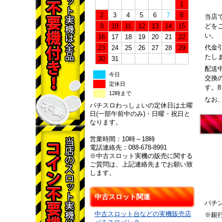
1
2
3
4
5
6
7
8
当店
9
10
11
12
13
14
15
どを
い。
16
17
18
19
20
21
22
代金
23
24
25
26
27
28
29
たし
30
31
配送
今日
交換
定休日
す。
12時まで
なお
パチスロわっしょいの定休日は土曜
日(一部午前中のみ)・日曜・祝日と
なります。
営業時間：10時～18時
電話連絡先：088-678-8991
※中古スロット実機の販売に関する
ご質問は、上記連絡先までお願い致
します。
中古スロット関連
パチ
中古スロット台などの実機販売店
※銀