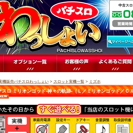
中古スロ
実機販売パチスロわっしょい
>
スロット実機一覧
>
ミズホ
マスロ ミリオンゴッド-神々の軌跡-（Ｌ／ミリオンゴッド／Ｃ