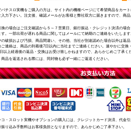
でパチスロ実機をご購入の方は、サイト内の機種ページにて希望商品をカート
ご入力下さい。注文後、確認メールがお客様と弊社双方に届きますので、商品
引換の場合はご注文確認から５～７営業日、銀行振込・クレジット決済の場合
ます。一部出荷が遅れる商品に関してはメールにて納期のご連絡をいたします
中の破損および汚損、商品間違い、その他、当社が別途認めた場合以外は返品
のご連絡は、商品の到着後7日以内に当社までご連絡ください。速やかに交換
8日以上経過後の返品・交換はお受け致しかねますので、あらかじめご了承く
、商品を返送される際には、同封物も必ず一緒にご返送ください。
ンコ・スロット実機やオプションの購入には、クレジットカード決済、代金引
行振り込み手数料はお客様負担となりますので、あらかじめご了承下さい。