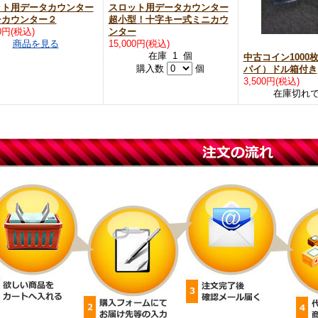
ット用データカウンター
スロット用データカウンター
チカウンター２
超小型！十字キー式ミニカウ
00円(税込)
ンター
商品を見る
15,000円(税込)
在庫 1 個
中古コイン1000
購入数
個
パイ）ドル箱付き
3,500円(税込)
在庫切れ