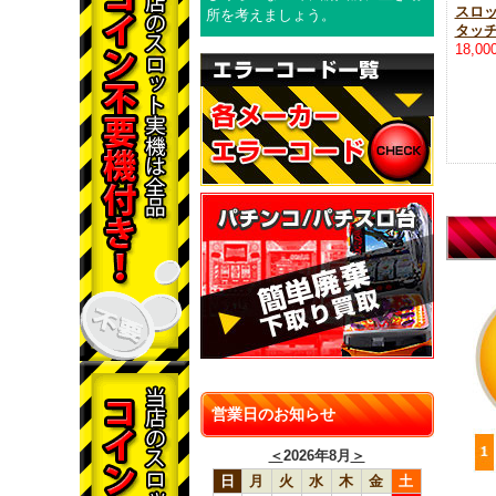
スロ
所を考えましょう。
タッ
18,0
営業日のお知らせ
＜
2026年8月
＞
日
月
火
水
木
金
土