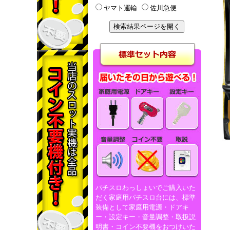
ヤマト運輸
佐川急便
パチスロわっしょいでご購入いた
だく家庭用パチスロ台には、標準
装備として家庭用電源・ドアキ
ー・設定キー・音量調整・取扱説
明書・コイン不要機をおつけいた