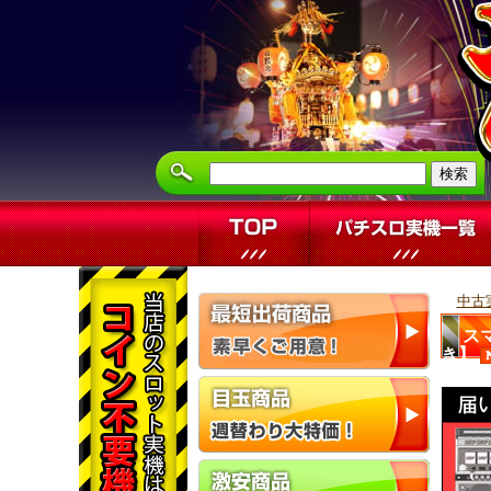
中古
ス
き】