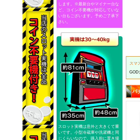
します。※最新台やマイナー台な
ど、コイン不要機が対応していな
い台もございます。予めご了承下
さい。
スマ
GO
パ
スロット実機は意外と大きくて重
いです。小型冷蔵庫や洗濯機と同
じくらいなので、購入前に置き場