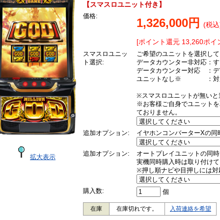
【スマスロユニット付き】
価格:
1,326,000円
(税込
[ポイント還元 13,260ポイ
スマスロユニッ
ご希望のユニットを選択して
ト選択:
データカウンター非対応：す
データカウンター対応 ：デ
ユニットなし※ ：対応
※スマスロユニットが無いと
※お客様ご自身でユニットを
ておりません。
追加オプション:
イヤホンコンバーターXの同
追加オプション:
オートプレイユニットの同時
拡大表示
実機同時購入時は取り付けて
※押し順ナビや目押しには対
購入数:
個
在庫
在庫切れです。
入荷連絡を希望