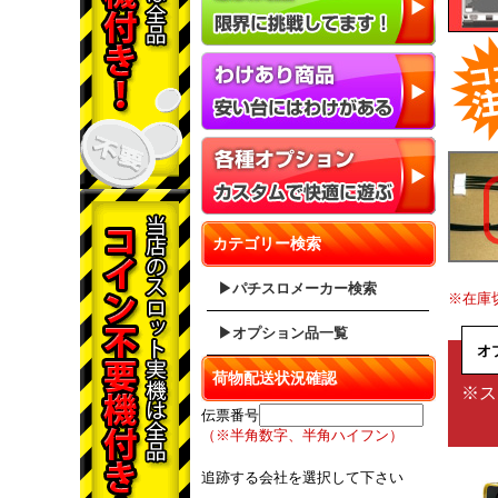
カテゴリー検索
▶パチスロメーカー検索
※在庫
▶オプション品一覧
オ
荷物配送状況確認
※ス
伝票番号
（※半角数字、半角ハイフン）
追跡する会社を選択して下さい