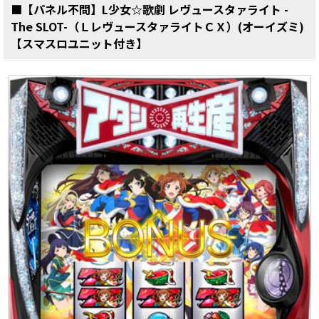
■【パネル不問】L少女☆歌劇 レヴュースタァライト -
The SLOT-（ＬレヴュースタァライトＣＸ）(オーイズミ)
【スマスロユニット付き】