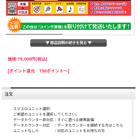
▼ 商品説明の続きを見る ▼
価格:
79,000円
(税込)
パチスロわっしょいでは、全ての台に「コイン不要機」を無料で取り付けて発送さ
[ポイント還元 790ポイント～]
せていただいております。コイン不要機をご利用になられますと、コインが必要な
くなり、払い出し音もしなくなりますのでオススメです♪
※コイン不要機が必要ない方は、ご注文時備考欄に
『コイン不要機なし』
と記載し
ていただきましたら、ご注文価格より
2000円引き
いたします。
注文
※在庫切れの台でも入荷している場合がありますので、電話かメールにてお問い合
わせ下さい。
スマスロユニット選択:
ご希望のユニットを選択してください。
オプションに関するご注意
データカウンター非対応：すぐに遊べる標準装備
データカウンター対応 ：データカウンターを接続する方はこちら
※スマスロユニットとは：コイン不要機のように実機
ユニットなし※ ：対応のユニットをお持ちの方