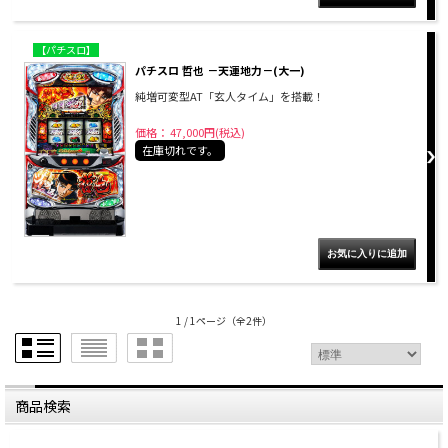
【パチスロ】
パチスロ 哲也 －天運地力－(大一)
純増可変型AT「玄人タイム」を搭載！
価格： 47,000円(税込)
在庫切れです。
1 / 1ページ
（全2件）
商品検索