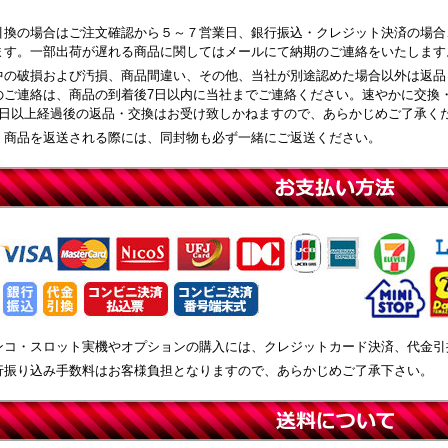
引換の場合はご注文確認から５～７営業日、銀行振込・クレジット決済の場合
ます。一部出荷が遅れる商品に関してはメールにて納期のご連絡をいたします
中の破損および汚損、商品間違い、その他、当社が別途認めた場合以外は返品
のご連絡は、商品の到着後7日以内に当社までご連絡ください。速やかに交換
8日以上経過後の返品・交換はお受け致しかねますので、あらかじめご了承く
、商品を返送される際には、同封物も必ず一緒にご返送ください。
ンコ・スロット実機やオプションの購入には、クレジットカード決済、代金引
行振り込み手数料はお客様負担となりますので、あらかじめご了承下さい。