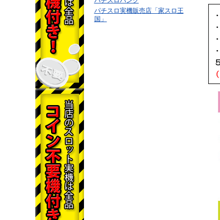
パチスロバンク
パチスロ実機販売店「家スロ王
国」