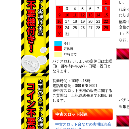
1
い。
2
3
4
5
6
7
8
代金
たし
9
10
11
12
13
14
15
16
17
18
19
20
21
22
配送
交換
23
24
25
26
27
28
29
す。
30
31
なお
今日
定休日
12時まで
パチスロわっしょいの定休日は土曜
日(一部午前中のみ)・日曜・祝日と
なります。
営業時間：10時～18時
電話連絡先：088-678-8991
※中古スロット実機の販売に関する
ご質問は、上記連絡先までお願い致
パチ
します。
※銀
中古スロット関連
中古スロット台などの実機販売店