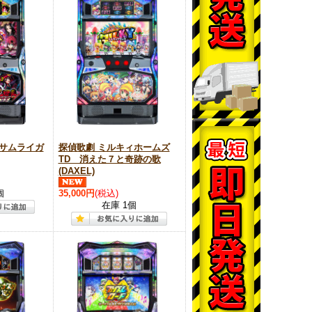
サムライガ
探偵歌劇 ミルキィホームズ
TD 消えた７と奇跡の歌
(DAXEL)
個
35,000円
(税込)
在庫 1個