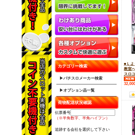
■Ｌ
カテゴリー検索
教室へ
スロ
▶パチスロメーカー検索
32,00
▶オプション品一覧
荷物配送状況確認
伝票番号
（※半角数字、半角ハイフン）
追跡する会社を選択して下さい