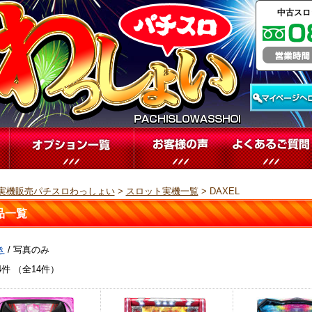
中古スロ
実機販売パチスロわっしょい
>
スロット実機一覧
> DAXEL
品一覧
き
/ 写真のみ
4件 （全14件）