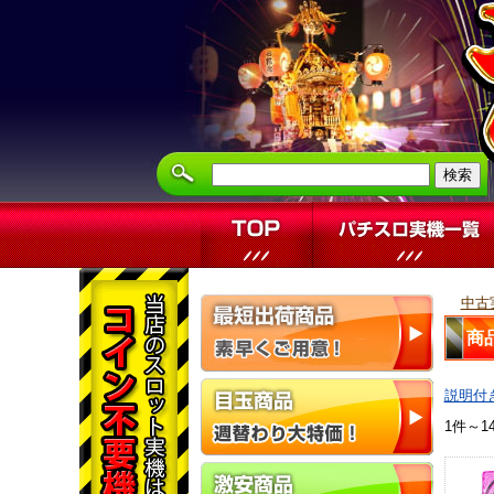
中古
商
説明付
1件～1