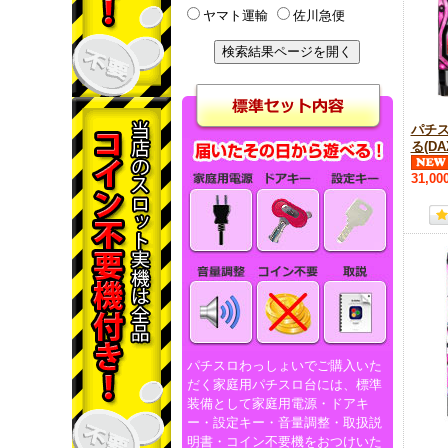
ヤマト運輸
佐川急便
パチス
る(DA
31,00
パチスロわっしょいでご購入いた
だく家庭用パチスロ台には、標準
装備として家庭用電源・ドアキ
ー・設定キー・音量調整・取扱説
明書・コイン不要機をおつけいた