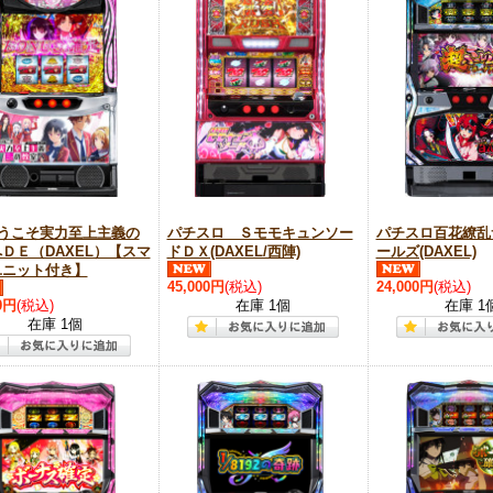
ようこそ実力至上主義の
パチスロ Ｓモモキュンソー
パチスロ百花繚乱
ＤＥ（DAXEL）【スマ
ドＤＸ(DAXEL/西陣)
ールズ(DAXEL)
ユニット付き】
45,000円
(税込)
24,000円
(税込)
0円
(税込)
在庫 1個
在庫 1
在庫 1個