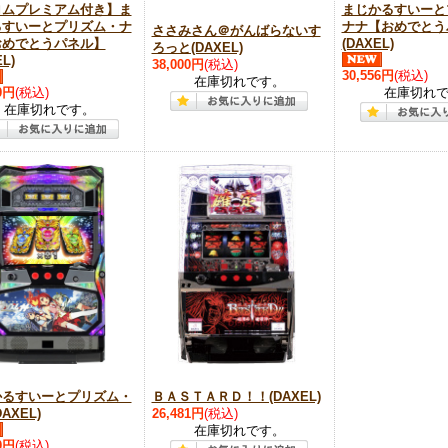
ロムプレミアム付き】ま
まじかるすいーと
るすいーとプリズム・ナ
ナナ【おめでとう
ささみさん＠がんばらないす
おめでとうパネル】
(DAXEL)
ろっと(DAXEL)
L)
38,000円
(税込)
30,556円
(税込)
在庫切れです。
0円
(税込)
在庫切れ
在庫切れです。
かるすいーとプリズム・
ＢＡＳＴＡＲＤ！！(DAXEL)
AXEL)
26,481円
(税込)
在庫切れです。
0円
(税込)