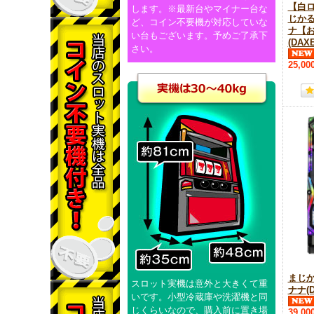
【白
します。※最新台やマイナー台な
じか
ど、コイン不要機が対応していな
ナ【
い台もございます。予めご了承下
(DAXE
さい。
25,00
まじ
スロット実機は意外と大きくて重
ナナ(D
いです。小型冷蔵庫や洗濯機と同
じくらいなので、購入前に置き場
39,00