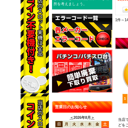
所を考えましょう。
1件～1
営業日のお知らせ
＜
2026年8月
＞
当店
日
月
火
水
木
金
土
どを