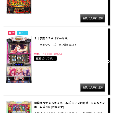
NEW
PICK UP
Ｓ十字架５ＺＡ（オーゼキ）
「十字架シリーズ」第5弾が登場！
価格： 50,000円(税込)
在庫切れです。
探偵オペラ ミルキィホームズ １／２の奇跡 Ｓミルキィ
ホームズＮＤ(カルミナ)