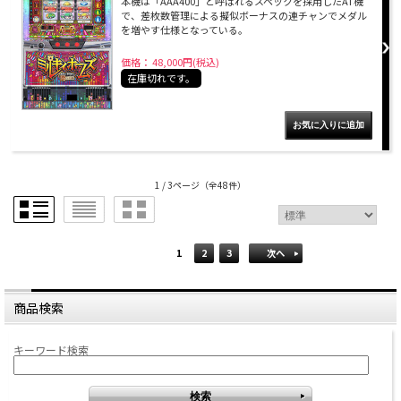
本機は「AAA400」と呼ばれるスペックを採用したAT機
で、差枚数管理による擬似ボーナスの連チャンでメダル
を増やす仕様となっている。
価格： 48,000円(税込)
在庫切れです。
1 / 3ページ
（全48件）
1
2
3
次へ
商品検索
キーワード検索