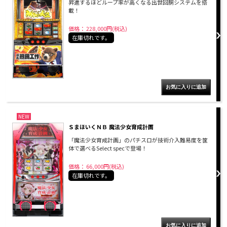
昇進するほどループ率が高くなる出世回胴システムを搭
載！
価格： 228,000円(税込)
在庫切れです。
NEW
ＳまほいくＮＢ 魔法少女育成計画
「魔法少女育成計画」のパチスロが技術介入難易度を筐
体で選べるSelect specで登場！
価格： 66,000円(税込)
在庫切れです。