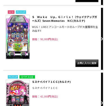
NEW
PICK UP
Ｓ Ｗａｋｅ Ｕｐ，Ｇｉｒｌｓ！（ウェイクアップガ
ールズ）Seven Memories ＮＣ(カルミナ)
WUG！ LIVEとアンコールモードのループが大量獲得を生
み出す!!
価格： 90,000円(税込)
PICK UP
【パチスロ】
Ｓスナイパイ７１ＣＣ(カルミナ)
Ｓスナイパイ７１ＣＣ
価格： 42,000円(税込)