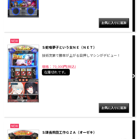
NEW
Ｓ蛇喰夢子という女ＮＥ（ＮＥＴ）
技術次第で勝率が上がる目押しマシンがデビュー！
価格： 70,000円(税込)
在庫切れです。
NEW
Ｓ課長熊田工作ＧＺＡ（オーゼキ）