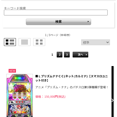
キーワード検索
1 / 3ページ
（全48件）
1
2
3
次へ
NEW
■ＬプリズムナナＣＣ(ネット/カルミナ)【スマスロユニ
ット付き】
アニメ「プリズム・ナナ」のパチスロ第3弾機種が登場！
価格： 150,000円(税込)