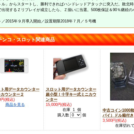
トル」からスタートし、勝利できればハンドレッドアタックに突入だ。敗北時は初
で出現するＺリプレイが成立したら、Ｚ揃いに当選。500枚保証＆90％継続
／2015年９月導入開始／設置期限2018年７月／５号機
チンコ・スロット関連商品
ット用データカウンター
スロット用データカウンター
チカウンター２
超小型！十字キー式ミニカウ
00円(税込)
ンター
商品を見る
15,000円(税込)
在庫 1 個
中古コイン1000
購入数
個
パイ）ドル箱付き
3,500円(税込)
在庫切れ