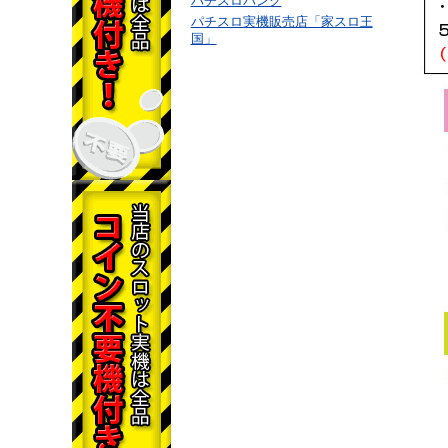
パチスロバンク
パチスロ実機販売店「家スロ王
国」