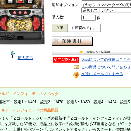
追加オプション:
イヤホンコンバーターXの同
購入数:
個
在庫
在庫切れです。
拡大表示
返品についての詳細はこちら
この商品について問い合わせ
友達にメールですすめる
ールド・インフィニティのスペック
選確率：設定1：1/491 設定2：1/470 設定3：1/450 設定4：1/424 設定5：
ールド・インフィニティの商品概要
トより「Ｚゴールド」シリーズの最新作『Ｚゴールド・インフィニティ』が登場
SH」を搭載したAT機で、液晶上に数字orＺ絵柄が揃えばAT当選となる（AT１
揃うと、上乗せ特化ゾーン「ハンドレッドアタック」からスタート。偶数絵柄