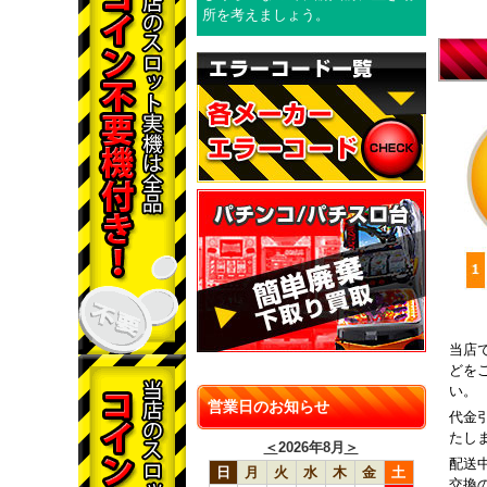
所を考えましょう。
当店
どを
い。
営業日のお知らせ
代金
たし
＜
2026年8月
＞
配送
日
月
火
水
木
金
土
交換