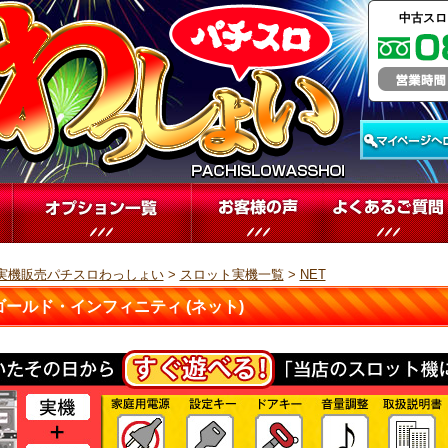
中古スロ
実機販売パチスロわっしょい
>
スロット実機一覧
>
NET
ゴールド・インフィニティ (ネット)