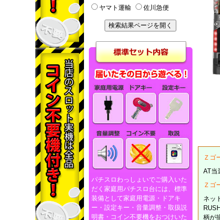
ヤマト運輸
佐川急便
Ｚゴ
AT当
パチスロわっしょいでご購入いた
Ｚゴ
だく家庭用パチスロ台には、標準
装備として家庭用電源・ドアキ
ネッ
ー・設定キー・音量調整・取扱説
RU
明書・コイン不要機をおつけいた
柄が