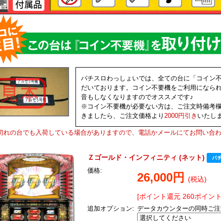
パチスロわっしょいでは、全ての台に「コイン
だいております。コイン不要機をご利用になら
音もしなくなりますのでオススメです♪
※コイン不要機が必要ない方は、ご注文時備考
きましたら、ご注文価格より
2000円引き
いたし
切れの台でも入荷している場合がありますので、電話かメールにてお問い合
Ｚゴールド・インフィニティ (ネット)
価格:
26,000円
(税込)
[ポイント還元 260ポイント
追加オプション:
データカウンターの同時ご注