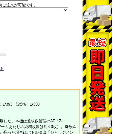
時ご注文が可能です。
る
1/393 設定6：1/350
した。本機は差枚数管理のAT「Z-
ゲームあたりの純増枚数は約3.0枚）。奇数絵
が揃った場合はバトル演出「ジャッジメン