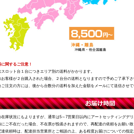
料に関するご注意！
はスロット台１台につきエリア別の送料がかかります。
のお客様が２台購入された場合、２台分の送料となりますので予めご了承下さ
台ご注文の方には、後から台数分の送料を加えた金額をメールにて送信させて
の在庫状況にもよりますが、通常は5～7営業日以内にアートセッティングデ
時にご不在だった場合、不在票が投函されますので、再配達の依頼をお願い致
配達依頼時は、配達担当営業所とご相談の上、ある程度お届けについての指定