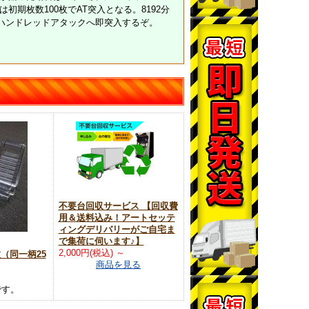
期枚数100枚でAT突入となる。8192分
のハンドレッドアタックへ即突入するぞ。
不要台回収サービス 【回収費
用＆送料込み！アートセッテ
ィングデリバリーがご自宅ま
で集荷に伺います♪】
2,000円(税込)
～
枚（同一柄25
商品を見る
です。