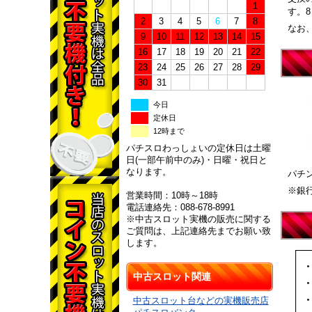
1
す。
2
3
4
5
6
7
8
なお
9
10
11
12
13
14
15
16
17
18
19
20
21
22
23
24
25
26
27
28
29
30
31
今日
定休日
12時まで
パチスロわっしょいの定休日は土曜
日(一部午前中のみ)・日曜・祝日と
なります。
パチ
※銀
営業時間：10時～18時
電話連絡先：088-678-8991
※中古スロット実機の販売に関する
ご質問は、上記連絡先までお願い致
します。
中古スロット関連
中古スロット台などの実機販売店