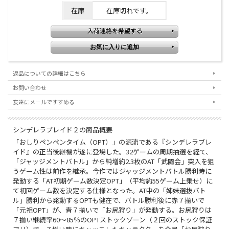
在庫
在庫切れです。
返品についての詳細はこちら
お問い合わせ
友達にメールですすめる
シンデレラブレイド２の商品概要
「おしりペンペンタイム（OPT）」の源流である『シンデレラブレ
イド』の正当後継機が遂に登場した。32ゲームの周期抽選を経て、
「ジャッジメントバトル」から純増約2.3枚のAT「武闘会」突入を狙
うゲーム性は前作を継承。今作ではジャッジメントバトル勝利時に
発動する「AT初期ゲーム数決定OPT」（平均約55ゲーム上乗せ）に
て初回ゲーム数を決定する仕様となった。AT中の「姉妹選抜バト
ル」勝利から発動するOPTも健在で、バトル勝利後に赤７揃いで
「元祖OPT」が、青７揃いで「お尻狩り」が発動する。お尻狩りは
７揃い継続率60～85％のOPTストックゾーン（２回のストック保証