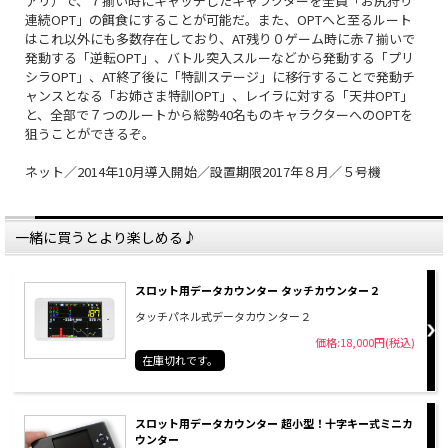
アリ）で、７揃い時にキャッチしたキャラクターを全員「お尻狩り
連続OPT」の餌食にすることが可能だ。また、OPTへと至るルート
はこれ以外にも多数存在しており、AT残り０ゲーム時に赤７揃いで
発動する「逆転OPT」、バトル突入スルーなどから発動する「プリ
シラOPT」、AT終了後に「特訓ステージ」に移行することで発動チ
ャンスとなる「お姉さま特訓OPT」、レイラに対する「天井OPT」
と、全部で７つのルートから総勢40名ものキャラクターへのOPTを
狙うことができるぞ。
ネット／2014年10月導入開始／設置期限2017年８月／５号機
一緒に買うとより楽しめる♪
スロット用データカウンター タッチカウンター２
タッチパネル式データカウンター２
価格:18,000円(税込)
在庫切れです。
スロット用データカウンター 超小型！十字キー式ミニカ
ウンター