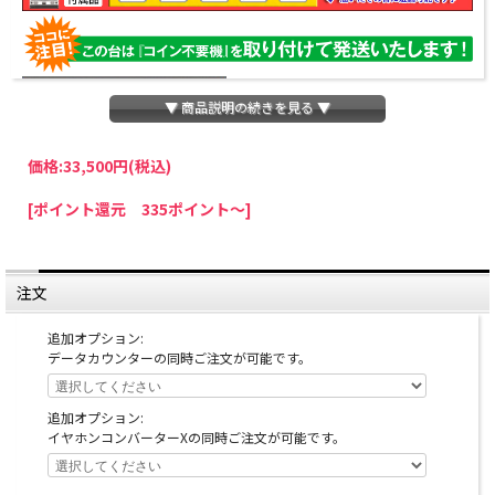
▼ 商品説明の続きを見る ▼
価格:
33,500円
(税込)
パチスロわっしょいでは、全ての台に「コイン不要機」を無料で取り付けて発送さ
[ポイント還元 335ポイント～]
せていただいております。コイン不要機をご利用になられますと、コインが必要な
くなり、払い出し音もしなくなりますのでオススメです♪
※コイン不要機が必要ない方は、ご注文時備考欄に
『コイン不要機なし』
と記載し
ていただきましたら、ご注文価格より
2000円引き
いたします。
注文
※在庫切れの台でも入荷している場合がありますので、電話かメールにてお問い合
わせ下さい。
追加オプション:
データカウンターの同時ご注文が可能です。
追加オプション:
イヤホンコンバーターXの同時ご注文が可能です。