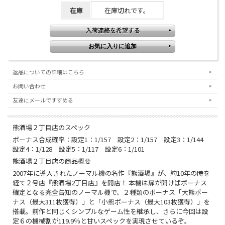
在庫
在庫切れです。
返品についての詳細はこちら
お問い合わせ
友達にメールですすめる
熊酒場２丁目店のスペック
ボーナス合成確率：設定1：1/157 設定2：1/157 設定3：1/144
設定4：1/128 設定5：1/117 設定6：1/101
熊酒場２丁目店の商品概要
2007年に導入されたノーマル機の名作『熊酒場』が、約10年の時を
経て２号店『熊酒場2丁目店』を開店！ 本機は扉が開けばボーナス
確定となる完全告知のノーマル機で、２種類のボーナス「大熊ボー
ナス（最大311枚獲得）」と「小熊ボーナス（最大103枚獲得）」を
搭載。前作と同じくシンプルなゲーム性を継承し、さらに今回は設
定６の機械割が119.9％と甘いスペックを実現させているぞ。