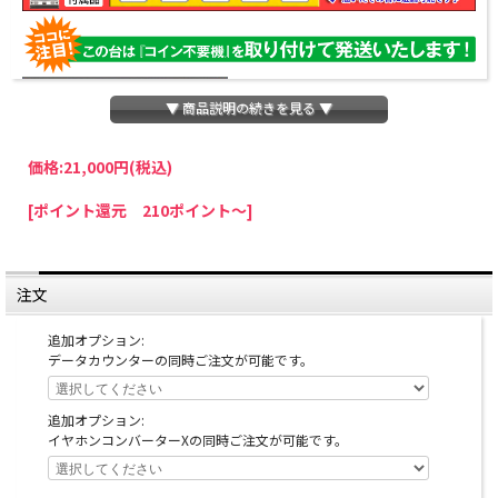
▼ 商品説明の続きを見る ▼
価格:
21,000円
(税込)
パチスロわっしょいでは、全ての台に「コイン不要機」を無料で取り付けて発送さ
[ポイント還元 210ポイント～]
せていただいております。コイン不要機をご利用になられますと、コインが必要な
くなり、払い出し音もしなくなりますのでオススメです♪
※コイン不要機が必要ない方は、ご注文時備考欄に
『コイン不要機なし』
と記載し
ていただきましたら、ご注文価格より
2000円引き
いたします。
注文
※在庫切れの台でも入荷している場合がありますので、電話かメールにてお問い合
わせ下さい。
追加オプション:
データカウンターの同時ご注文が可能です。
追加オプション:
イヤホンコンバーターXの同時ご注文が可能です。