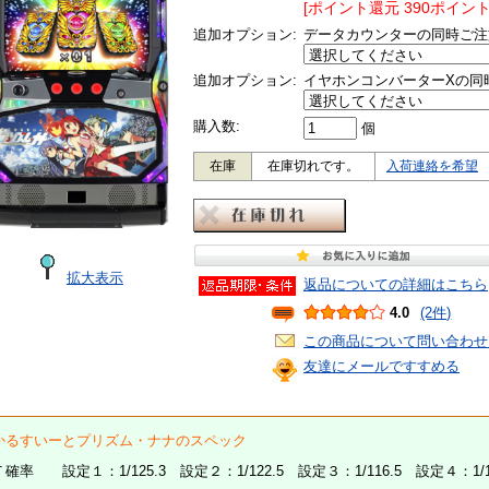
[ポイント還元 390ポイント
追加オプション:
データカウンターの同時ご注
追加オプション:
イヤホンコンバーターXの同
購入数:
個
在庫
在庫切れです。
入荷連絡を希望
拡大表示
返品についての詳細はこちら
4.0
(2件)
この商品について問い合わせ
友達にメールですすめる
かるすいーとプリズム・ナナのスペック
確率 設定１：1/125.3 設定２：1/122.5 設定３：1/116.5 設定４：1/11