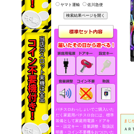
ヤマト運輸
佐川急便
パチスロわっしょいでご購入いた
だく家庭用パチスロ台には、標準
装備として家庭用電源・ドアキ
まじ
ー・設定キー・音量調整・取扱説
ＡＲＴ
明書・コイン不要機をおつけいた