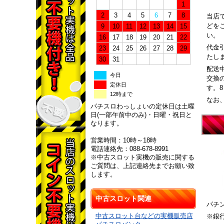
1
2
3
4
5
6
7
8
当店
どを
9
10
11
12
13
14
15
い。
16
17
18
19
20
21
22
代金
23
24
25
26
27
28
29
たし
30
31
配送
今日
交換
定休日
す。
12時まで
なお
パチスロわっしょいの定休日は土曜
日(一部午前中のみ)・日曜・祝日と
なります。
営業時間：10時～18時
電話連絡先：088-678-8991
※中古スロット実機の販売に関する
ご質問は、上記連絡先までお願い致
します。
中古スロット関連
パチ
中古スロット台などの実機販売店
※銀