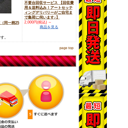
不要台回収サービス 【回収費
用＆送料込み！アートセッテ
ィングデリバリーがご自宅ま
で集荷に伺います♪】
2,000円(税込)
～
枚（同一柄25
商品を見る
です。
page top