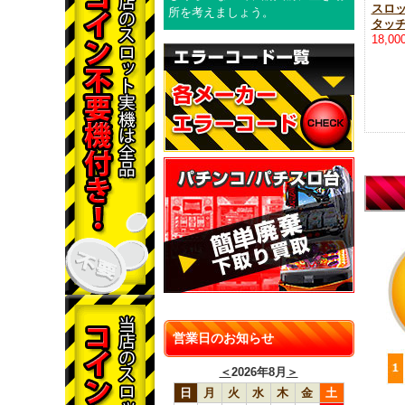
スロ
所を考えましょう。
タッ
18,0
営業日のお知らせ
＜
2026年8月
＞
日
月
火
水
木
金
土