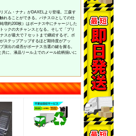
ズム・ナナ』がDAXELより登場。三森す
触れることができる。パチスロとしての仕
増約200枚）はボーナス中にチャージした
トックの大チャンスとなる。そして「プリ
ーナスが最大で７セットまで継続するぞ。ボ
がステップアップするほど期待度がアッ
ブ演出の成否がボーナス当選の鍵を握る。
と共に、液晶リール上でのメール絵柄揃いに