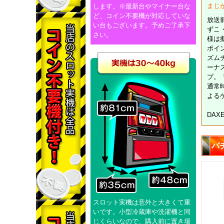
まじ
します。※最新台やマイナー台な
ど、コイン不要機が対応していな
放送
い台もございます。予めご了承下
ずこ
さい。
様は
ポイ
ズム
ーナ
プ。
通常
よる
DAX
パ
スロット実機は意外と大きくて重
いです。小型冷蔵庫や洗濯機と同
じくらいなので、購入前に置き場