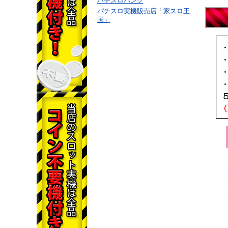
パチスロバンク
パチスロ実機販売店「家スロ王
国」