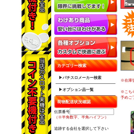
カテゴリー検索
▶パチスロメーカー検索
※在庫
▶オプション品一覧
※こち
予めご
荷物配送状況確認
伝票番号
（※半角数字、半角ハイフン）
追跡する会社を選択して下さい