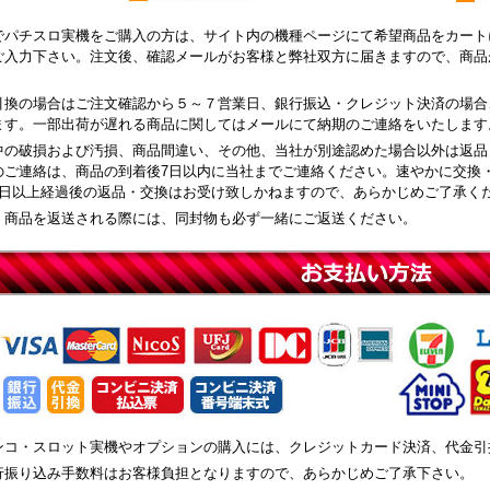
でパチスロ実機をご購入の方は、サイト内の機種ページにて希望商品をカート
ご入力下さい。注文後、確認メールがお客様と弊社双方に届きますので、商品
引換の場合はご注文確認から５～７営業日、銀行振込・クレジット決済の場合
ます。一部出荷が遅れる商品に関してはメールにて納期のご連絡をいたします
中の破損および汚損、商品間違い、その他、当社が別途認めた場合以外は返品
のご連絡は、商品の到着後7日以内に当社までご連絡ください。速やかに交換
8日以上経過後の返品・交換はお受け致しかねますので、あらかじめご了承く
、商品を返送される際には、同封物も必ず一緒にご返送ください。
ンコ・スロット実機やオプションの購入には、クレジットカード決済、代金引
行振り込み手数料はお客様負担となりますので、あらかじめご了承下さい。