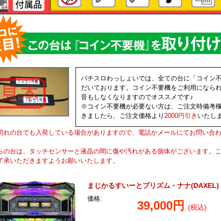
パチスロわっしょいでは、全ての台に「コイン
だいております。コイン不要機をご利用になら
音もしなくなりますのでオススメです♪
※コイン不要機が必要ない方は、ご注文時備考
きましたら、ご注文価格より
2000円引き
いたし
切れの台でも入荷している場合がありますので、電話かメールにてお問い合
らの台は、タッチセンサーと液晶の間に傷や汚れがある個体がございます。
了承いただきますようお願いいたします。
まじかるすいーとプリズム・ナナ(DAXEL)
価格:
39,000円
(税込)