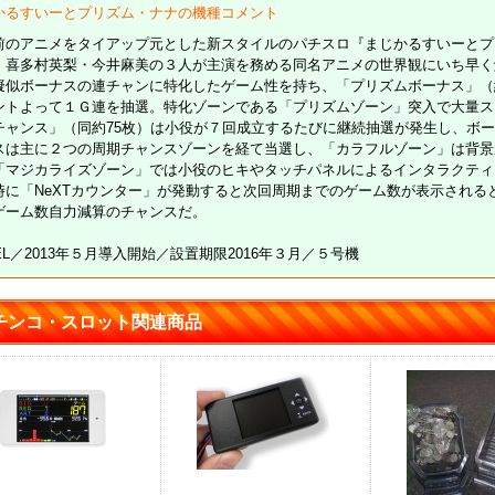
かるすいーとプリズム・ナナの機種コメント
前のアニメをタイアップ元とした新スタイルのパチスロ『まじかるすいーとプリ
・喜多村英梨・今井麻美の３人が主演を務める同名アニメの世界観にいち早く
擬似ボーナスの連チャンに特化したゲーム性を持ち、「プリズムボーナス」（純
ントよって１Ｇ連を抽選。特化ゾーンである「プリズムゾーン」突入で大量ス
チャンス」（同約75枚）は小役が７回成立するたびに継続抽選が発生し、ボ
スは主に２つの周期チャンスゾーンを経て当選し、「カラフルゾーン」は背景
「マジカライズゾーン」では小役のヒキやタッチパネルによるインタラクティ
時に「NeXTカウンター」が発動すると次回周期までのゲーム数が表示される
ゲーム数自力減算のチャンスだ。
EL／2013年５月導入開始／設置期限2016年３月／５号機
チンコ・スロット関連商品