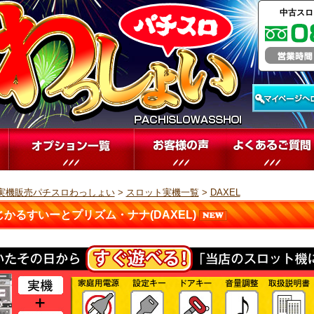
中古スロ
実機販売パチスロわっしょい
>
スロット実機一覧
>
DAXEL
じかるすいーとプリズム・ナナ(DAXEL)