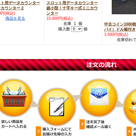
ット用データカウンター
スロット用データカウンター
チカウンター２
超小型！十字キー式ミニカウ
00円(税込)
ンター
商品を見る
15,000円(税込)
在庫 1 個
中古コイン1000
購入数
個
パイ）ドル箱付き
3,500円(税込)
在庫切れ