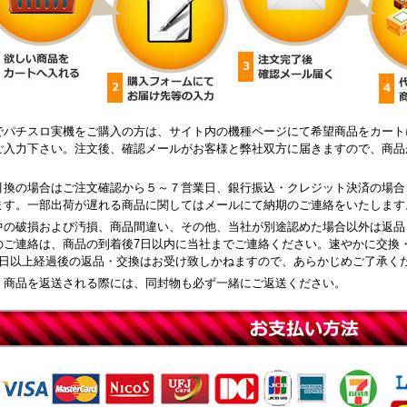
でパチスロ実機をご購入の方は、サイト内の機種ページにて希望商品をカート
ご入力下さい。注文後、確認メールがお客様と弊社双方に届きますので、商品
引換の場合はご注文確認から５～７営業日、銀行振込・クレジット決済の場合
ます。一部出荷が遅れる商品に関してはメールにて納期のご連絡をいたします
中の破損および汚損、商品間違い、その他、当社が別途認めた場合以外は返品
のご連絡は、商品の到着後7日以内に当社までご連絡ください。速やかに交換
8日以上経過後の返品・交換はお受け致しかねますので、あらかじめご了承く
、商品を返送される際には、同封物も必ず一緒にご返送ください。