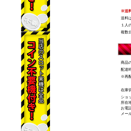
※送
送料
１人
複数
商品
配達
※再
在庫
ショ
所在地
お電話
メー