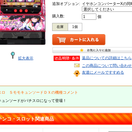
追加オプション:
イヤホンコンバーターXの同
購入数:
個
在庫
1個
返品についての詳細はこちら
拡大表示
この商品について問い合わせ
友達にメールですすめる
スロ ＳモモキュンソードＤＸの機種コメント
キュンソードがパチスロになって登場！
チンコ・スロット関連商品