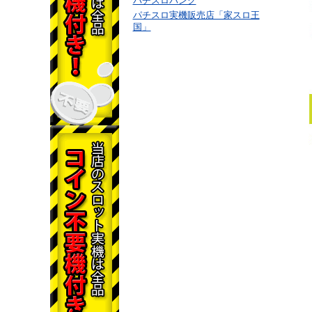
パチスロバンク
パチスロ実機販売店「家スロ王
国」