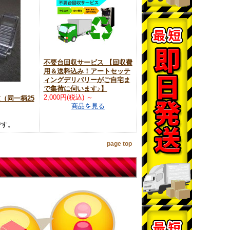
不要台回収サービス 【回収費
用＆送料込み！アートセッテ
ィングデリバリーがご自宅ま
で集荷に伺います♪】
2,000円(税込)
～
枚（同一柄25
商品を見る
です。
page top