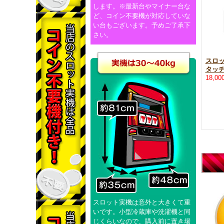
します。※最新台やマイナー台な
ど、コイン不要機が対応していな
い台もございます。予めご了承下
さい。
スロ
タッ
18,0
スロット実機は意外と大きくて重
いです。小型冷蔵庫や洗濯機と同
じくらいなので、購入前に置き場