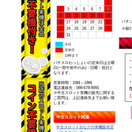
1
2
3
4
5
6
7
8
9
10
11
12
13
14
15
パチ
16
17
18
19
20
21
22
23
24
25
26
27
28
29
※銀
30
31
今日
定休日
12時まで
パチスロわっしょいの定休日は土曜
日(一部午前中のみ)・日曜・祝日と
なります。
営業時間：10時～18時
電話連絡先：088-678-8991
※中古スロット実機の販売に関する
ご質問は、上記連絡先までお願い致
します。
中古スロット関連
中古スロット台などの実機販売店