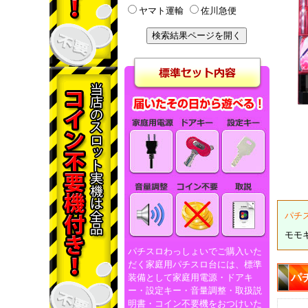
ヤマト運輸
佐川急便
パチ
モモ
パチスロわっしょいでご購入いた
だく家庭用パチスロ台には、標準
パ
装備として家庭用電源・ドアキ
ー・設定キー・音量調整・取扱説
明書・コイン不要機をおつけいた