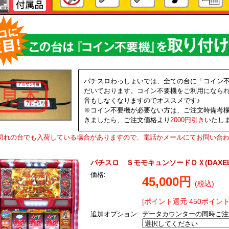
パチスロわっしょいでは、全ての台に「コイン
だいております。コイン不要機をご利用になら
音もしなくなりますのでオススメです♪
※コイン不要機が必要ない方は、ご注文時備考
きましたら、ご注文価格より
2000円引き
いたし
切れの台でも入荷している場合がありますので、電話かメールにてお問い合
パチスロ ＳモモキュンソードＤＸ(DAXEL
価格:
45,000円
(税込)
[ポイント還元 450ポイント
追加オプション:
データカウンターの同時ご注