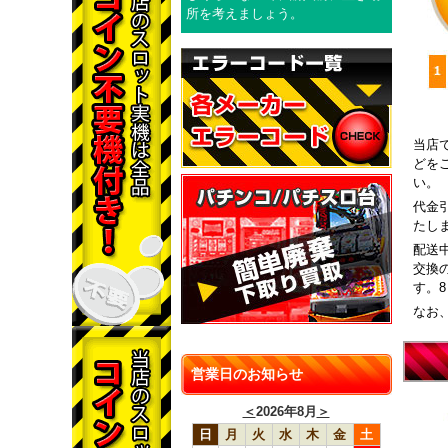
所を考えましょう。
当店
どを
い。
代金
たし
配送
交換
す。
なお
営業日のお知らせ
＜
2026年8月
＞
日
月
火
水
木
金
土