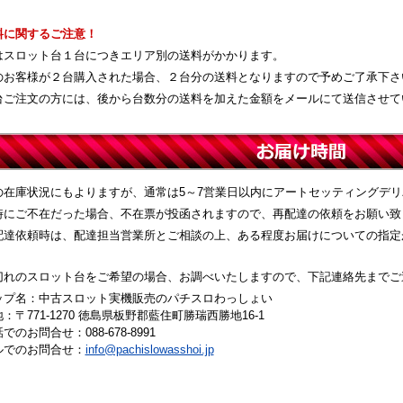
料に関するご注意！
はスロット台１台につきエリア別の送料がかかります。
のお客様が２台購入された場合、２台分の送料となりますので予めご了承下さ
台ご注文の方には、後から台数分の送料を加えた金額をメールにて送信させて
の在庫状況にもよりますが、通常は5～7営業日以内にアートセッティングデ
時にご不在だった場合、不在票が投函されますので、再配達の依頼をお願い致
配達依頼時は、配達担当営業所とご相談の上、ある程度お届けについての指定
切れのスロット台をご希望の場合、お調べいたしますので、下記連絡先までご
ップ名：中古スロット実機販売のパチスロわっしょい
：〒771-1270 徳島県板野郡藍住町勝瑞西勝地16-1
でのお問合せ：088-678-8991
ルでのお問合せ：
info@pachislowasshoi.jp