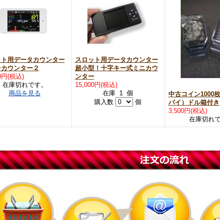
ット用データカウンター
スロット用データカウンター
チカウンター２
超小型！十字キー式ミニカウ
00円(税込)
ンター
在庫切れです。
15,000円(税込)
商品を見る
在庫 1 個
中古コイン1000
購入数
個
パイ）ドル箱付き
3,500円(税込)
在庫切れ