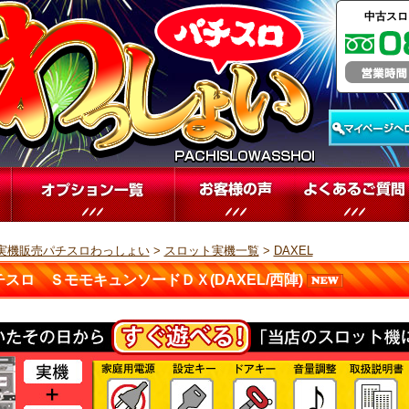
中古スロ
実機販売パチスロわっしょい
>
スロット実機一覧
>
DAXEL
チスロ ＳモモキュンソードＤＸ(DAXEL/西陣)