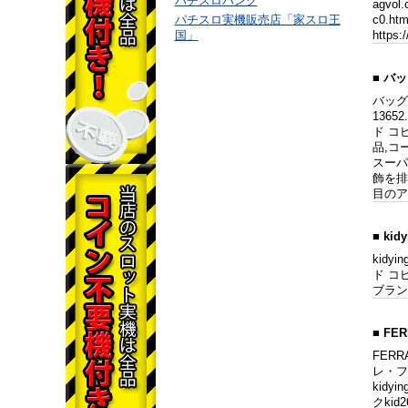
パチスロバンク
agvo
パチスロ実機販売店「家スロ王
c0.h
国」
https
■ バ
バッグ大
136
ド コピ
品,コー
スーパー
飾を排
目のア
■ kid
kidyi
ド コピー
ブランド 
■ F
FERR
レ・フ
kidy
クkid