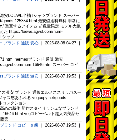
ンド コピー 激安LOEWE半袖Tシャツブランド スーパー
oods-125354.html 最安値送料無料 非常に
u.com/ 重宝するアイテム 超数量限定 モデル大絶
//loewe.agvol.com/num-
袖Tシャツ
 ブランド 通販 安心
｜ 2026-08-08 04:27 ｜
26371.html hermesブランド 通販 激安
es.agvol.com/num-16646.htmlスーパー コピ
mesブランド 通販 激安
｜ 2026-08-07 19:53 ｜
html エルメス激安 ブランド 通販エルメススリッパスー
ふれる vogcopy.net/goods-
新作コレクション.
 2026人気度高めの新作 新作スタイリッシュなブランド
um-16646.html vogコピーベルト超人気美品セ
販売.
ブランド コピー s 級
｜ 2026-08-07 19:53 ｜