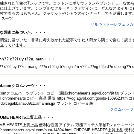
練された印象のTシャツです。コットンにポリウレタンをブレンドし、なめ
に仕上げています。シンプルなクルーネックデザインは、どんなスタイルに
枚で着るのはもちろん、ジャケットやシャツのインナーとしても活躍します。 https://
 スーツ
サルヴァトーレフェラガ
密な調査に基づいた、・・・
調査に基づいた、非常に考え抜かれた記事ですね！隅から隅まで楽しく読ま
立っています。
 nh?? c??i uy t??n, man・・・
?? c??i uy t??n, mang ???n nh?ng tr?i nghi?m v?? c??ng h?p d?n cho ng??i c
vol.comクロムハーツ・・・
l.comクロムハーツブランド コピー 通販chromehearts.agvol.com/偽物 ブランド 販売コ
ml chromeheartsコピー 商品 通販 https://vog.agvol.com/goods-158952.h
://dolcegabbana639zz.amamin.jp/ ブランド コピー s 級
クロムハーツ
ROME HEARTS上質上品 ・・・
OME HEARTS上質上品 便利な定番アイテム 万能アイテム半袖Tシャツスーパ
s://chromehearts.agvol.com/num-14894.html CHROME HEAR