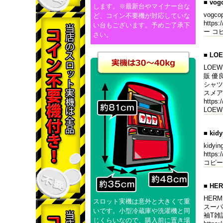
■ vog
します。※最新台やマイナー台な
vogco
ど、コイン不要機が対応していな
https
い台もございます。予めご了承下
ー コピ
さい。
■ L
LOEW
販 優良
シャツ万
スメア
http
LOEW
■ kid
kidy
https
コピー ブ
■ H
HERM
スロット実機は意外と大きくて重
スーパー
いです。小型冷蔵庫や洗濯機と同
袖T雑
じくらいなので、購入前に置き場