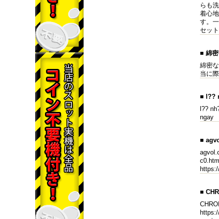
らも洗
着心地
す。一
セット
■ 綿
綿密な
当に際
■ l??
l?? nh
ngay
■ ag
agvo
c0.ht
https
■ CH
CHR
http