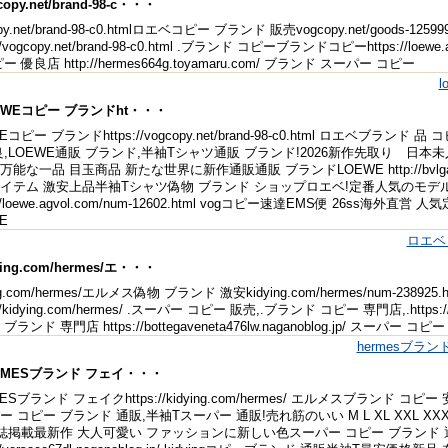
copy.net/brand-98-c・・・
py.net/brand-98-c0.htmlロエベコピー ブランド 販売vogcopy.net/goods-1259
://vogcopy.net/brand-98-c0.html .ブランド コピーブランドコピーhttps://loew
ー 優良店 http://hermes664g.toyamaru.com/ ブランド スーパー コピー
l
OEWEコピー ブランドht・・・
Eコピー ブランドhttps://vogcopy.net/brand-98-c0.html ロエベブラ
,LOEWE通販 ブランド,半袖Tシャツ通販 ブランド!2026新作先取り 日本未入荷 vogco
能な一品 目玉商品 新たな世界に新作通販通販 ブランドLOEWE http://bvlgari9
イテム 激安上品半袖Tシャツ偽物 ブランド ショップロエベ!定番人気のモデ
s://loewe.agvol.com/num-12602.html vogコピー速達EMS便 26ss
E
ロエベ
ying.com/hermes/エ・・・
ing.com/hermes/エルメス偽物 ブランド 激安kidying.com/hermes/num-238
://kidying.com/hermes/ .スーパー コピー 販売,.ブランド コピー 専門店,.https://
ランド 専門店 https://bottegaveneta476lw.naganoblog.jp/ スーパー コピ
hermesブラ
ERMESブランド フェイ・・・
ESブランド フェイクhttps://kidying.com/hermes/ エルメスブランド
 コピー ブランド 通販,半袖Tスーパー 通販!売れ筋のいい M L XL XXL XXXL kidyin
誌掲載最新作 大人可愛い ファッションに新しい色スーパー コピー ブランド 