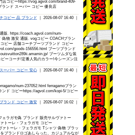
ttps://vog.agvol.com/brand-409-
56.htmlブランド スーパー コピー 優良店
チコピー 品 ブランド
｜ 2026-08-07 16:40 ｜
://coach.agvol.com/num-
偽物 激安 通販. vogコピー COACHブラン
ンド スーパー コピー 店舗コーチブーツブランド コピー
m/goods-156556.html ブーツブランド
itton289ii.amamin.jp/ ブーツムダな装
 コピーコーチ!定番人気のカラー!今シーズン注
chスーパー コピー 安心
｜ 2026-08-07 16:40 ｜
gamo/num-237052.html ferragamoブラン
ンド コピーhttps://agvol.com/kopi-5/コピー
amoブランド コピー 激安
｜ 2026-08-07 16:02 ｜
ルヴァトーレフェラガモ偽 ブランド 販売サルヴァトー
ヴァトーレ・フェラガモ コピー
シャツ サルヴァトーレ・フェラガモ Tシャツ 偽物 ブラッ
yingコピーフロントにをブランドロゴあしらった、カジュアルなが