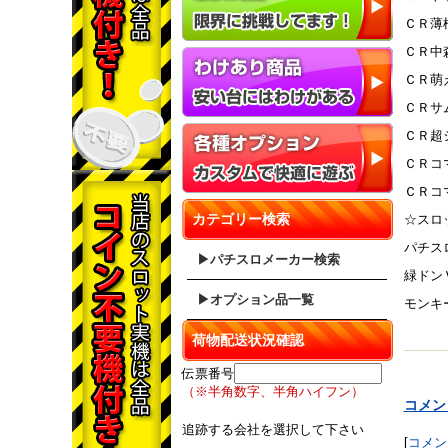
ＣＲ薄
ＣＲ中
ＣＲ萌
ＣＲサ
ＣＲ超
ＣＲコ
ＣＲコ
カテゴリー検索
☆スロ
パチス
▶パチスロメーカー検索
緑ドン
▶オプション品一覧
モンキ
荷物配送状況確認
伝票番号
（※半角数字、半角ハイフン）
コメン
追跡する会社を選択して下さい
[
コメン