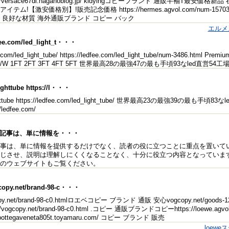
s://versace67dl.naganoblog.jp/ kidyingコピーブランド 通販半袖T最
イテム!【激安価格別】!販売記念価格 https://hermes.agvol.com/num-1
 良好な材質 海外通販ブランド コピー バック
エルメ
fee.com/led_light_t・・・
.com/led_light_tube/ https://ledfee.com/led_light_tube/num-3486.html Premiu
m/W 1FT 2FT 3FT 4FT 5FT 世界最高28の最強47の最も手頃93なled直営54工場です h
ighttube https://l・・・
ghttube https://ledfee.com/led_light_tube/ 世界最高23の最強39の最も手頃83な
//ledfee.com/
の記事は、単に情報を・・・
事は、単に情報を提供するだけでなく、読者の役に立つことに重点を置いて
じさせ、説明は理解しにくくなることなく、十分に役立つ内容となっていま
のウェブサイトもご覧ください。
copy.net/brand-98-c・・・
py.net/brand-98-c0.htmlロエベコピー ブランド 通販 安心vogcopy.net/good
://vogcopy.net/brand-98-c0.html .コピー 通販ブランドコピーhttps://loewe.ag
//bottegaveneta805t.toyamaru.com/ コピー ブランド 販売
loew