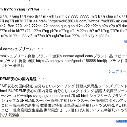
m tr??c ??ang l??t we・・・
r??c ??ang l??t web th?? m??nh t??nh c? ???c ????c m?t b??i chia s? c?? 
??i ng??i nh?c ???n <a href= "https://ok8386.uk.com/">https://ok8386.uk.
th?. Ban ???u ch? ???nh l??t nhanh qua giao di?n v?? c??ch s?p x?p n?i d
??c chia kh?? r??, t??m t?ng ph?n c??ng d?. M??nh th? m? b?ng ??i?n tho?i t
 m?c kh?? m??t v?i m??nh tr?i nghi?m ban ???u nh? v?y kh?? ?n.
h
vol.comシュプリーム・・・
l.comシュプリーム偽物 ブランド 激安supreme.agvol.com/ブランド 品 コピーコピーhttps
meブランド 偽物 通販 https://vog.agvol.com/goods-156688.html偽 ブランド 購入 ht
 コピー 優良店
シュプリー
UPREME安心の国内発送 ・・・
EME安心の国内発送 自分らしいスタイリング 話題人気商品ジーンズブランド 通販店 https
64.html SUPREME安心の国内発送 自分らしいスタイリング 話題人気商品ジーン
スーパー コピーhttps://vog.agvol.com/brand-76-c0.html シュプリ
ショップ,SUPREMEスーパー 販売,半袖Tシャツスーパー 販売!スタイルアップ効果 vog.
コピー 販売春の新生活 数量限定特価 正規品保証半袖TシャツSUPREME https://tor
 コピー 優良店限定生産品 期間限定セール 優しげ人気アイテム半袖TシャツS
舗で人気満点
supr