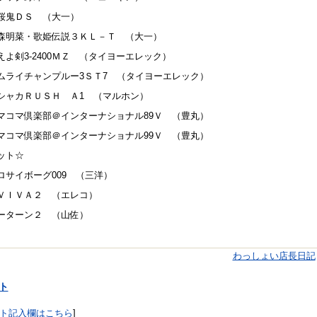
桜鬼ＤＳ （大一）
森明菜・歌姫伝説３ＫＬ－Ｔ （大一）
えよ剣3-2400ＭＺ （タイヨーエレック）
ムライチャンプルー3ＳＴ7 （タイヨーエレック）
シャカＲＵＳＨ Ａ1 （マルホン）
マコマ倶楽部＠インターナショナル89Ｖ （豊丸）
マコマ倶楽部＠インターナショナル99Ｖ （豊丸）
ット☆
ロサイボーグ009 （三洋）
ＶＩＶＡ２ （エレコ）
ーターン２ （山佐）
わっしょい店長日記
ト
ト記入欄はこちら
]