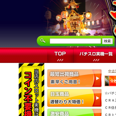
中古
☆
☆パチ
ＣＲＡ
ＣＲ信
ＣＲト