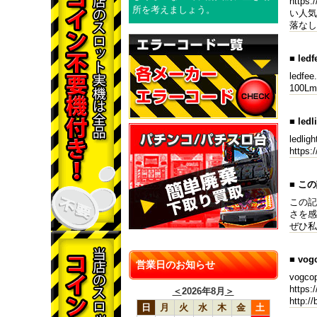
http
所を考えましょう。
い人気ア
落なし
■ led
ledfee
100L
■ ledl
ledli
https:
■ こ
この記
さを感
ぜひ私
■ vog
営業日のお知らせ
vogco
https
＜
2026年8月
＞
http:
日
月
火
水
木
金
土