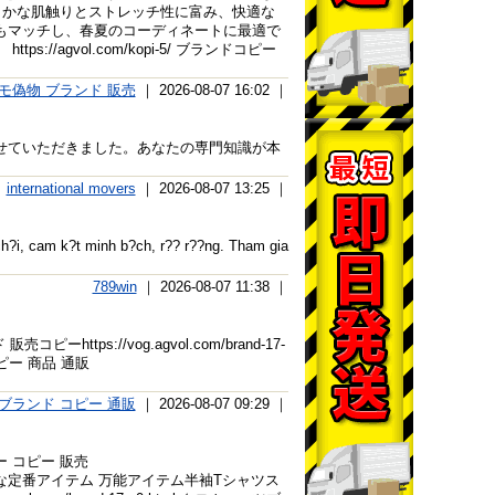
らかな肌触りとストレッチ性に富み、快適な
もマッチし、春夏のコーディネートに最適で
agvol.com/kopi-5/ ブランドコピー
モ偽物 ブランド 販売
｜ 2026-08-07 16:02 ｜
せていただきました。あなたの専門知識が本
international movers
｜ 2026-08-07 13:25 ｜
h?i, cam k?t minh b?ch, r?? r??ng. Tham gia
789win
｜ 2026-08-07 11:38 ｜
ピーhttps://vog.agvol.com/brand-17-
tmlコピー 商品 通販
ブランド コピー 通販
｜ 2026-08-07 09:29 ｜
ー コピー 販売
TS上質上品 便利な定番アイテム 万能アイテム半袖Tシャツス