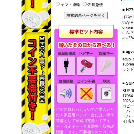
ヤマト運輸
佐川急便
■ H??
H??m t
th?y v
o xem 
m?c ??
a c??c
■ ag
agvo
supre
ランド
■ S
SUPR
170
2026
コピー 
パチスロわっしょいでご購入いた
ーパー 
だく家庭用パチスロ台には、標準
ーパー
装備として家庭用電源・ドアキ
イ!店
ー・設定キー・音量調整・取扱説
明書・コイン不要機をおつけいた