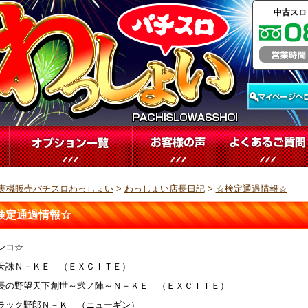
中古スロ
実機販売パチスロわっしょい
>
わっしょい店長日記
>
☆検定通過情報☆
検定通過情報☆
ンコ☆
天誅Ｎ－ＫＥ （ＥＸＣＩＴＥ）
長の野望天下創世～弐ノ陣～Ｎ－ＫＥ （ＥＸＣＩＴＥ）
ラック野郎Ｎ－Ｋ （ニューギン）