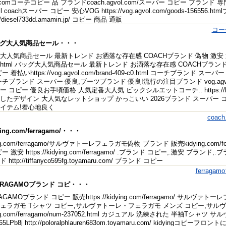
l.comコーチコピー 品 ブランドcoach.agvol.com/スーパー コピー ブランド 専門店コピーh
tml coachスーパー コピー 安心VOG https://vog.agvol.com/goods-1565
://diesel733dd.amamin.jp/ コピー 商品 通販
コー
ッグ大人気商品セール・・・
人気商品セール 最新トレンド お洒落な存在感 COACHブランド 偽物 激安 通販. https
52.html バッグ大人気商品セール 最新トレンド お洒落な存在感 COACHブランド 
ー 着払いhttps://vog.agvol.com/brand-409-c0.html コーチブラ
チブランド スーパー 優良,ブーツブランド 優良!流行の注目ブランド vog.agvol.co
 コピー 優良お手頃価格 人気定番大人気 ビックシルエットコーチ.. https://louisvu
したデザイン 大人気なレットショップ かっこいい 2026ブランド スーパー
イテム!着心地良く
coa
ying.com/ferragamo/・・・
ng.com/ferragamo/サルヴァトーレフェラガモ偽物 ブランド 販売kidying.com/ferra
 激安 https://kidying.com/ferragamo/ .ブランド コピー,.激安 ブランド,.ブラ
http://tiffanyco595fg.toyamaru.com/ ブランド コピー
ferrag
ERRAGAMOブランド コピ・・・
AGAMOブランド コピー 販売https://kidying.com/ferragamo/ サ
ェラガモ Tシャツ コピー,サルヴァトーレ・フェラガモ メンズ コピー,サル
ing.com/ferragamo/num-237052.html カジュアル 洗練された 半袖T
265LPb8j http://poloralphlauren683om.toyamaru.com/ kid