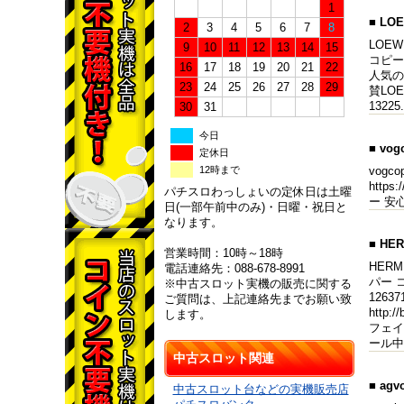
1
■ LO
2
3
4
5
6
7
8
LOEW
9
10
11
12
13
14
15
コピー,
16
17
18
19
20
21
22
人気の高
23
24
25
26
27
28
29
賛LOE
132
30
31
今日
■ vog
定休日
12時まで
vogco
https
パチスロわっしょいの定休日は土曜
ー 安心 
日(一部午前中のみ)・日曜・祝日と
なります。
■ H
営業時間：10時～18時
HERM
電話連絡先：088-678-8991
パー 
※中古スロット実機の販売に関する
126
ご質問は、上記連絡先までお願い致
http
します。
フェイク
ール中
中古スロット関連
■ ag
中古スロット台などの実機販売店