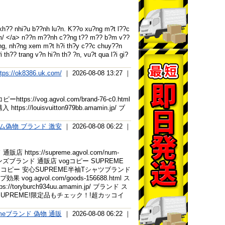
kh?? nhi?u b??nh lu?n. K??o xu?ng m?t l??c
com/ </a> n??n m??nh c??ng t?? m?? b?m v??
ung, nh?ng xem m?t h?i th?y c??c chuy??n
h?? trang v?n hi?n th? ?n, vu?t qua l?i gi?
ttps://ok8386.uk.com/
｜ 2026-08-08 13:27 ｜
://vog.agvol.com/brand-76-c0.html
tps://louisvuitton979bb.amamin.jp/ ブ
ム偽物 ブランド 激安
｜ 2026-08-08 06:22 ｜
://supreme.agvol.com/num-
ズブランド 通販店 vogコピー SUPREME
ームブランド コピー 安心SUPREME半袖Tシャツブランド
agvol.com/goods-156688.html ス
yburch934uu.amamin.jp/ ブランド ス
UPREME!限定品もチェック！!超カッコイ
emeブランド 偽物 通販
｜ 2026-08-08 06:22 ｜