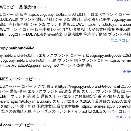
EWEコピー 品 販売htt・・・
Eコピー 品 販売https://vogcopy.net/brand-98-c0.html ロエベブラ
LOEWE偽 ブランド 通販,半袖Tシャツ偽 通販!上品な彩りに夢中 vogcopy.net/g
い 売れ筋半袖Tシャツ偽 ブランド 通販LOEWE http://mcm3b.toyamar
WEブランド コピー 販売半袖Tシャツ!早い者勝ち! !大変お買得!実用を兼ね備えた https:
25.html vogコピーLOEWE海外完売続出 話題沸騰中 完売間近偽物 ブランド半
ロエベコピー
copy.net/brand-64-c・・・
py.net/brand-64-c0.htmlエルメスブランド コピー s 級vogcopy.net/goods-1
://vogcopy.net/brand-64-c0.html .偽 ブランド 購入ブランドコピーhttps://herm
https://prada592g.gunmablog.net/ ブランド 偽物 通販
her
ERMESスーパー コピー ・・・
ESスーパー コピー どこで 買えるhttps://vogcopy.net/brand-64-c0.
コピー 通販 優良,エルメスブランド 品 激安 通販,スリッパブランド 通販!ゴージャス感あ
371.html ブランド 品 激安 通販スリッパエルメス数量限定定番 VIP価格人気 
://balenciaga749k.toyamaru.com/ スリッパエルメス2026年最注目の
!欲しい可愛く新鮮!予約注文!上質な素材採用 https://hermes.agvol.com/n
 驚きの破格値人気 今シーズンのトレンドアイテムHERMESスーパー コピー 
エルメス
vol.comコーチコピー ・・・