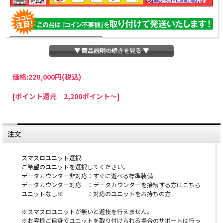
▼ 商品説明の続きを見る ▼
価格:
220,000円
(税込)
パチスロわっしょいでは、全ての台に「コイン不要機」を無料で取り付けて発送さ
[ポイント還元 2,200ポイント～]
せていただいております。コイン不要機をご利用になられますと、コインが必要な
くなり、払い出し音もしなくなりますのでオススメです♪
※コイン不要機が必要ない方は、ご注文時備考欄に
『コイン不要機なし』
と記載し
ていただきましたら、ご注文価格より
2000円引き
いたします。
注文
※在庫切れの台でも入荷している場合がありますので、電話かメールにてお問い合
わせ下さい。
スマスロユニット選択:
ご希望のユニットを選択してください。
オプションに関するご注意
データカウンター非対応：すぐに遊べる標準装備
データカウンター対応 ：データカウンターを接続する方はこちら
※スマスロユニットとは：コイン不要機のように実機
ユニットなし※ ：対応のユニットをお持ちの方
にクレジットを入れるための装置です。
※スマスロユニットが無いと遊技を行えません。
※お客様ご自身でユニットを取り付けられる場合のサポートは行っ