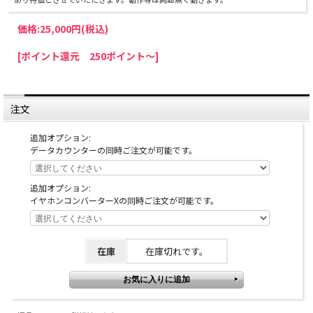
価格:
25,000円
(税込)
[ポイント還元 250ポイント～]
注文
追加オプション:
データカウンターの同時ご注文が可能です。
追加オプション:
イヤホンコンバーターXの同時ご注文が可能です。
在庫
在庫切れです。