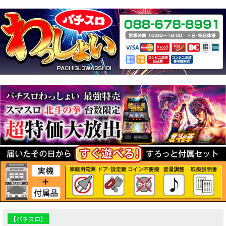
【パチスロ】