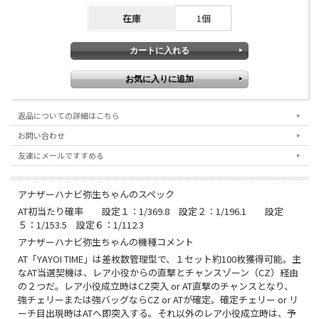
在庫
1個
返品についての詳細はこちら
お問い合わせ
友達にメールですすめる
アナザーハナビ弥生ちゃんのスペック
AT初当たり確率 設定１：1/369.8 設定２：1/196.1 設定
５：1/153.5 設定６：1/112.3
アナザーハナビ弥生ちゃんの機種コメント
AT「YAYOI TIME」は差枚数管理型で、１セット約100枚獲得可能。主
なAT当選契機は、レア小役からの直撃とチャンスゾーン（CZ）経由
の２つだ。レア小役成立時はCZ突入 or AT直撃のチャンスとなり、
強チェリーまたは強バッグならCZ or ATが確定。確定チェリー or リ
ーチ目出現時はATへ即突入する。それ以外のレア小役成立時は、予