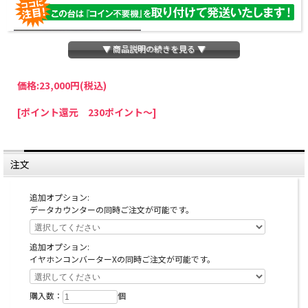
▼ 商品説明の続きを見る ▼
価格:
23,000円
(税込)
パチスロわっしょいでは、全ての台に「コイン不要機」を無料で取り付けて発送さ
[ポイント還元 230ポイント～]
せていただいております。コイン不要機をご利用になられますと、コインが必要な
くなり、払い出し音もしなくなりますのでオススメです♪
※コイン不要機が必要ない方は、ご注文時備考欄に
『コイン不要機なし』
と記載し
ていただきましたら、ご注文価格より
2000円引き
いたします。
注文
※在庫切れの台でも入荷している場合がありますので、電話かメールにてお問い合
わせ下さい。
追加オプション:
データカウンターの同時ご注文が可能です。
追加オプション:
イヤホンコンバーターXの同時ご注文が可能です。
購入数：
個