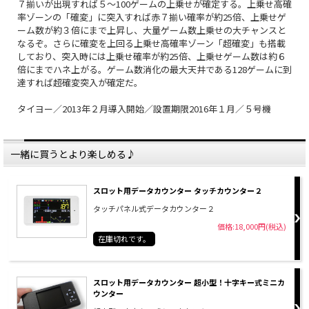
７揃いが出現すれば５～100ゲームの上乗せが確定する。上乗せ高確
率ゾーンの「確変」に突入すれば赤７揃い確率が約25倍、上乗せゲ
ーム数が約３倍にまで上昇し、大量ゲーム数上乗せの大チャンスと
なるぞ。さらに確変を上回る上乗せ高確率ゾーン「超確変」も搭載
しており、突入時には上乗せ確率が約25倍、上乗せゲーム数は約６
倍にまでハネ上がる。ゲーム数消化の最大天井である128ゲームに到
達すれば超確変突入が確定だ。
タイヨー／2013年２月導入開始／設置期限2016年１月／５号機
一緒に買うとより楽しめる♪
スロット用データカウンター タッチカウンター２
タッチパネル式データカウンター２
価格:18,000円(税込)
在庫切れです。
スロット用データカウンター 超小型！十字キー式ミニカ
ウンター