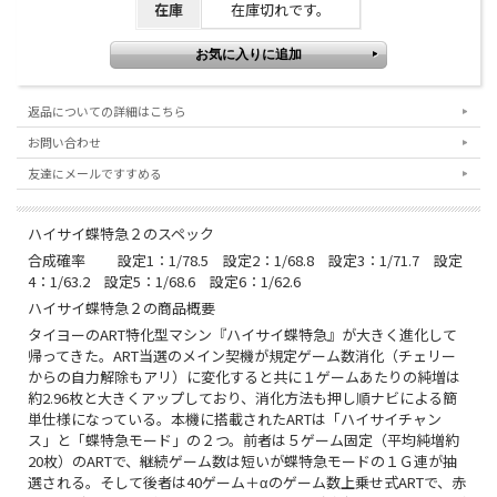
在庫
在庫切れです。
返品についての詳細はこちら
お問い合わせ
友達にメールですすめる
ハイサイ蝶特急２のスペック
合成確率 設定1：1/78.5 設定2：1/68.8 設定3：1/71.7 設定
4：1/63.2 設定5：1/68.6 設定6：1/62.6
ハイサイ蝶特急２の商品概要
タイヨーのART特化型マシン『ハイサイ蝶特急』が大きく進化して
帰ってきた。ART当選のメイン契機が規定ゲーム数消化（チェリー
からの自力解除もアリ）に変化すると共に１ゲームあたりの純増は
約2.96枚と大きくアップしており、消化方法も押し順ナビによる簡
単仕様になっている。本機に搭載されたARTは「ハイサイチャン
ス」と「蝶特急モード」の２つ。前者は５ゲーム固定（平均純増約
20枚）のARTで、継続ゲーム数は短いが蝶特急モードの１Ｇ連が抽
選される。そして後者は40ゲーム＋αのゲーム数上乗せ式ARTで、赤