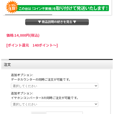
▼ 商品説明の続きを見る ▼
価格:
14,000円
(税込)
パチスロわっしょいでは、全ての台に「コイン不要機」を無料で取り付けて発送さ
[ポイント還元 140ポイント～]
せていただいております。コイン不要機をご利用になられますと、コインが必要な
くなり、払い出し音もしなくなりますのでオススメです♪
※コイン不要機が必要ない方は、ご注文時備考欄に
『コイン不要機なし』
と記載し
ていただきましたら、ご注文価格より
2000円引き
いたします。
注文
※在庫切れの台でも入荷している場合がありますので、電話かメールにてお問い合
わせ下さい。
追加オプション:
データカウンターの同時ご注文が可能です。
追加オプション:
イヤホンコンバーターXの同時ご注文が可能です。