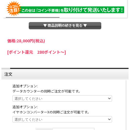
▼ 商品説明の続きを見る ▼
価格:
28,000円
(税込)
パチスロわっしょいでは、全ての台に「コイン不要機」を無料で取り付けて発送さ
[ポイント還元 280ポイント～]
せていただいております。コイン不要機をご利用になられますと、コインが必要な
くなり、払い出し音もしなくなりますのでオススメです♪
※コイン不要機が必要ない方は、ご注文時備考欄に
『コイン不要機なし』
と記載し
ていただきましたら、ご注文価格より
2000円引き
いたします。
注文
※在庫切れの台でも入荷している場合がありますので、電話かメールにてお問い合
わせ下さい。
追加オプション:
データカウンターの同時ご注文が可能です。
追加オプション:
イヤホンコンバーターXの同時ご注文が可能です。