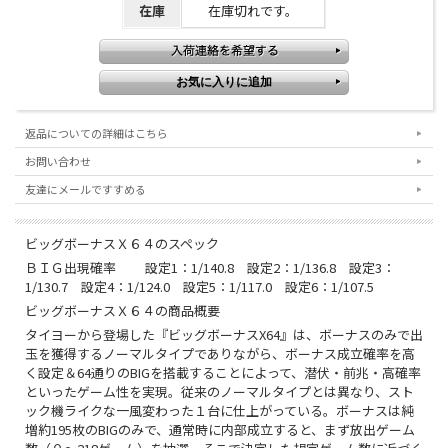
在庫
在庫切れです。
返品についての詳細はこちら
お問い合わせ
友達にメールですすめる
ビッグボーナスＸ６４のスペック
ＢＩＧ出現確率 設定1：1/140.8 設定2：1/136.8 設定3：
1/130.7 設定4：1/124.0 設定5：1/117.0 設定6：1/107.5
ビッグボーナスＸ６４の商品概要
タイヨーから登場した『ビッグボーナスX64』は、ボーナスのみで出
玉を獲得するノーマルタイプでありながら、ボーナス成立確率を高
く設定＆64通りのBIGを搭載することによって、潜伏・前兆・高確率
といったゲーム性を実現。従来のノーマルタイプとは異なり、スト
ック機ライクな一風変わった１台に仕上がっている。ボーナスは純
増約195枚のBIGのみで、通常時に内部成立すると、まず放出ゲーム