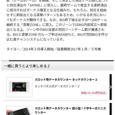
数（０～218ゲーム）を抽選。そこで決定した規定ゲーム数に近づく
と前兆演出の「64TIME」に突入し、最終ゲームで発生する連続演出
に成功すればボーナス確定となる仕組みだ。もちろん、前兆を経由
せずに即放出となる直撃パターンもあるため、いかなる状況におい
てもボーナスが期待できる。なお、BIG終了後は必ず20～200ゲーム
継続する「直撃ZONE」に突入。このゾーンではBIG内部成立＝即放
出となる上、ゾーン中のBIG当選は次回ゾーンゲーム数が優遇され
る。BIGと直撃ZONE のループ率はMAX86％と、BIGが次回BIGを呼び
込む連チャンシステムになっているぞ。
タイヨー／2014年３月導入開始／設置期限2017年１月／５号機
一緒に買うとより楽しめる♪
スロット用データカウンター タッチカウンター２
タッチパネル式データカウンター２
価格:18,000円(税込)
スロット用データカウンター 超小型！十字キー式ミニカ
ウンター