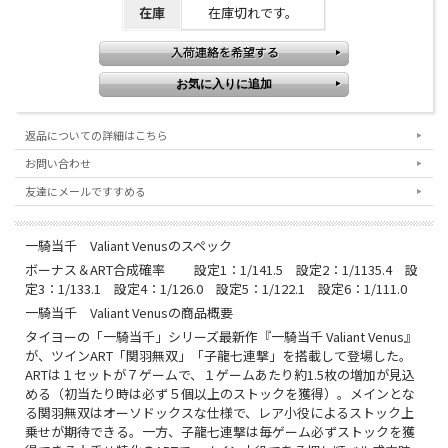
在庫
在庫切れです。
返品についての詳細はこちら
お問い合わせ
友達にメールですすめる
一騎当千 Valiant Venusのスペック
ボーナス＆ART合成確率 設定1：1/141.5 設定2：1/1135.4 設
定3：1/133.1 設定4：1/126.0 設定5：1/122.1 設定6：1/111.0
一騎当千 Valiant Venusの商品概要
タイヨーの「一騎当千」シリーズ最新作『一騎当千 Valiant Venus』
が、ツインART「関羽無双」「子龍七連撃」を搭載して登場した。
ARTは１セットが７ゲームで、１ゲームあたり約1.5枚の増加が見込
める（初当たり時は必ず５個以上のストックを獲得）。メインとな
る関羽無双はオーソドックスな仕様で、レア小役によるストック上
乗せが期待できる。一方、子龍七連撃は毎ゲーム必ずストックを獲