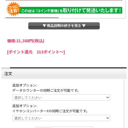
▼ 商品説明の続きを見る ▼
価格:
21,388円
(税込)
パチスロわっしょいでは、全ての台に「コイン不要機」を無料で取り付けて発送さ
[ポイント還元 213ポイント～]
せていただいております。コイン不要機をご利用になられますと、コインが必要な
くなり、払い出し音もしなくなりますのでオススメです♪
※コイン不要機が必要ない方は、ご注文時備考欄に
『コイン不要機なし』
と記載し
ていただきましたら、ご注文価格より
2000円引き
いたします。
注文
※在庫切れの台でも入荷している場合がありますので、電話かメールにてお問い合
わせ下さい。
追加オプション:
データカウンターの同時ご注文が可能です。
追加オプション:
イヤホンコンバーターXの同時ご注文が可能です。