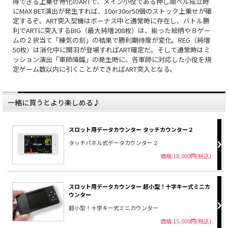
得できる上乗せ特化のARTで、メイン小役である押し順ベル成立時
にMAX BET演出が発生すれば、10or30or50個のストック上乗せが確
定するぞ。ART突入契機はボーナス中と通常時に存在し、バトル勝
利でARTに突入するBIG（最大純増208枚）は、揃った絵柄や８ゲー
ムの２択当て「練気の刻」の結果で勝利期待度が変化。REG（純増
50枚）は消化中に関羽が登場すればART確定だ。そして通常時はミ
ッション演出「軍師降臨」の発生時に、各軍師に対応した小役を規
定ゲーム数以内に引くことができればART突入となる。
一緒に買うとより楽しめる♪
スロット用データカウンター タッチカウンター２
タッチパネル式データカウンター２
価格:18,000円(税込)
スロット用データカウンター 超小型！十字キー式ミニカ
ウンター
超小型！十字キー式ミニカウンター
価格:15,000円(税込)