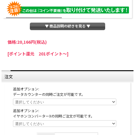
▼ 商品説明の続きを見る ▼
価格:
20,166円
(税込)
パチスロわっしょいでは、全ての台に「コイン不要機」を無料で取り付けて発送さ
[ポイント還元 201ポイント～]
せていただいております。コイン不要機をご利用になられますと、コインが必要な
くなり、払い出し音もしなくなりますのでオススメです♪
※コイン不要機が必要ない方は、ご注文時備考欄に
『コイン不要機なし』
と記載し
ていただきましたら、ご注文価格より
2000円引き
いたします。
注文
※在庫切れの台でも入荷している場合がありますので、電話かメールにてお問い合
わせ下さい。
追加オプション:
データカウンターの同時ご注文が可能です。
追加オプション:
イヤホンコンバーターXの同時ご注文が可能です。