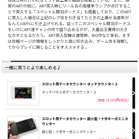
常のARTの他に、ART突入時にリール右の高確率ランプが点灯するこ
とで突入する「スペシャル関羽ボーナス」も搭載しており、このART
に突入した場合は上記のレア役を引き当てたときの上乗せ当選率が
なんと100％に引き上げられる。従ってこのスペシャル関羽ボーナス
をいかにART連チャンの中で盛り込めるかが、大量出玉獲得の大き
なカギとなるだろう。 ART突入契機は通常時、BIG中など多彩。まず
は攻略ページの情報をしっかりと頭に叩き込み、ゲーム性を理解し
てからプレイに興じることをオススメする 。
一緒に買うとより楽しめる♪
スロット用データカウンター タッチカウンター２
タッチパネル式データカウンター２
価格:18,000円(税込)
スロット用データカウンター 超小型！十字キー式ミニカ
ウンター
超小型！十字キー式ミニカウンター