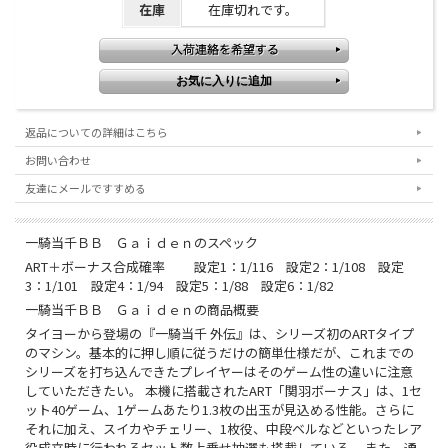
在庫
在庫切れです。
返品についての詳細はこちら
お問い合わせ
友達にメールですすめる
一騎当千ＢＢ Ｇａｉｄｅｎのスペック
ART＋ボーナス合成確率 設定1：1/116 設定2：1/108 設定
3：1/101 設定4：1/94 設定5：1/88 設定6：1/82
一騎当千ＢＢ Ｇａｉｄｅｎの商品概要
タイヨーから登場の『一騎当千 外伝』は、シリーズ初のARTタイプ
のマシン。基本的に押し順に従うだけの簡単仕様だが、これまでの
シリーズを打ち込んできたプレイヤーはそのゲーム性の違いに注意
していただきたい。 本機に搭載されたART「関羽ボーナス」は、1セ
ット40ゲーム、1ゲームあたり1.3枚の出玉が見込める性能。さらに
それに加え、スイカやチェリー、1枚役、中段ベルなどといったレア
役成立時に行われるセット数上乗せ抽選も搭載している。 また、通