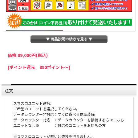
▼ 商品説明の続きを見る ▼
価格:
89,000円
(税込)
パチスロわっしょいでは、全ての台に「コイン不要機」を無料で取り付けて発送さ
[ポイント還元 890ポイント～]
せていただいております。コイン不要機をご利用になられますと、コインが必要な
くなり、払い出し音もしなくなりますのでオススメです♪
※コイン不要機が必要ない方は、ご注文時備考欄に
『コイン不要機なし』
と記載し
ていただきましたら、ご注文価格より
2000円引き
いたします。
注文
※在庫切れの台でも入荷している場合がありますので、電話かメールにてお問い合
わせ下さい。
スマスロユニット選択:
ご希望のユニットを選択してください。
オプションに関するご注意
データカウンター非対応：すぐに遊べる標準装備
データカウンター対応 ：データカウンターを接続する方はこちら
ユニットなし※ ：対応のユニットをお持ちの方
※スマスロユニットとは：コイン不要機のように実機
にクレジットを入れるための装置です。
※スマスロユニットが無いと遊技を行えません。