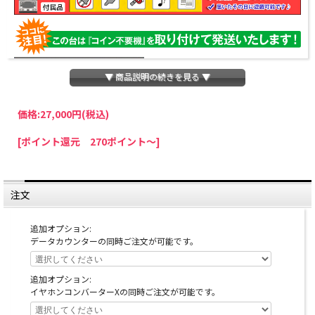
▼ 商品説明の続きを見る ▼
価格:
27,000円
(税込)
パチスロわっしょいでは、全ての台に「コイン不要機」を無料で取り付けて発送さ
[ポイント還元 270ポイント～]
せていただいております。コイン不要機をご利用になられますと、コインが必要な
くなり、払い出し音もしなくなりますのでオススメです♪
※コイン不要機が必要ない方は、ご注文時備考欄に
『コイン不要機なし』
と記載し
ていただきましたら、ご注文価格より
2000円引き
いたします。
注文
※在庫切れの台でも入荷している場合がありますので、電話かメールにてお問い合
わせ下さい。
追加オプション:
データカウンターの同時ご注文が可能です。
追加オプション:
イヤホンコンバーターXの同時ご注文が可能です。