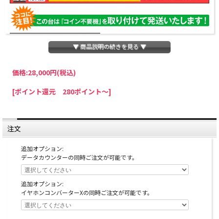
▼ 商品説明の続きを見る ▼
価格:
28,000円
(税込)
パチスロわっしょいでは、全ての台に「コイン不要機」を無料で取り付けて発送さ
[ポイント還元 280ポイント～]
せていただいております。コイン不要機をご利用になられますと、コインが必要な
くなり、払い出し音もしなくなりますのでオススメです♪
※コイン不要機が必要ない方は、ご注文時備考欄に
『コイン不要機なし』
と記載し
ていただきましたら、ご注文価格より
2000円引き
いたします。
注文
※在庫切れの台でも入荷している場合がありますので、電話かメールにてお問い合
わせ下さい。
追加オプション:
データカウンターの同時ご注文が可能です。
追加オプション:
イヤホンコンバーターXの同時ご注文が可能です。