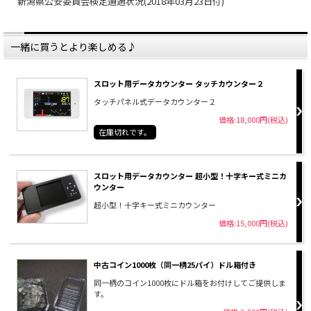
新潟県公安委員会検定通過状況(2018年03月23日付)
一緒に買うとより楽しめる♪
スロット用データカウンター タッチカウンター２
タッチパネル式データカウンター２
価格:18,000円(税込)
在庫切れです。
スロット用データカウンター 超小型！十字キー式ミニカ
ウンター
超小型！十字キー式ミニカウンター
価格:15,000円(税込)
中古コイン1000枚（同一柄25パイ）ドル箱付き
同一柄のコイン1000枚にドル箱をお付けしてご提供しま
す。