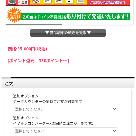
▼ 商品説明の続きを見る ▼
価格:
35,000円
(税込)
パチスロわっしょいでは、全ての台に「コイン不要機」を無料で取り付けて発送さ
[ポイント還元 350ポイント～]
せていただいております。コイン不要機をご利用になられますと、コインが必要な
くなり、払い出し音もしなくなりますのでオススメです♪
※コイン不要機が必要ない方は、ご注文時備考欄に
『コイン不要機なし』
と記載し
ていただきましたら、ご注文価格より
2000円引き
いたします。
注文
※在庫切れの台でも入荷している場合がありますので、電話かメールにてお問い合
わせ下さい。
追加オプション:
データカウンターの同時ご注文が可能です。
追加オプション:
イヤホンコンバーターXの同時ご注文が可能です。