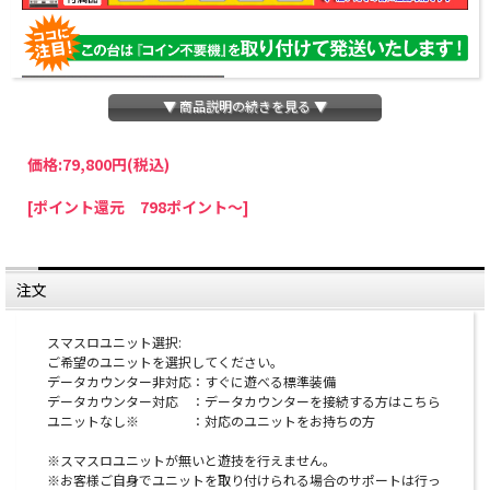
▼ 商品説明の続きを見る ▼
価格:
79,800円
(税込)
パチスロわっしょいでは、全ての台に「コイン不要機」を無料で取り付けて発送さ
[ポイント還元 798ポイント～]
せていただいております。コイン不要機をご利用になられますと、コインが必要な
くなり、払い出し音もしなくなりますのでオススメです♪
※コイン不要機が必要ない方は、ご注文時備考欄に
『コイン不要機なし』
と記載し
ていただきましたら、ご注文価格より
2000円引き
いたします。
注文
※在庫切れの台でも入荷している場合がありますので、電話かメールにてお問い合
わせ下さい。
スマスロユニット選択:
ご希望のユニットを選択してください。
オプションに関するご注意
データカウンター非対応：すぐに遊べる標準装備
データカウンター対応 ：データカウンターを接続する方はこちら
※スマスロユニットとは：コイン不要機のように実機
ユニットなし※ ：対応のユニットをお持ちの方
にクレジットを入れるための装置です。
※スマスロユニットが無いと遊技を行えません。
※お客様ご自身でユニットを取り付けられる場合のサポートは行っ