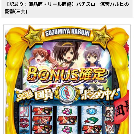
【訳あり：液晶面・リール面傷】パチスロ 涼宮ハルヒの
憂鬱(三共)