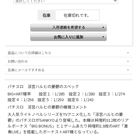
在庫
在庫切れです。
返品についての詳細はこちら
お問い合わせ
友達にメールですすめる
パチスロ 涼宮ハルヒの憂鬱のスペック
BIG+ART確率 設定１：1/285 設定２：1/280 設定３：1/274
設定４：1/256 設定５：1/250 設定６：1/243
パチスロ 涼宮ハルヒの憂鬱の機種コメント
大人気ライトノベルシリーズをTVアニメ化した「涼宮ハルヒの憂
鬱」のパチスロがSANKYOより登場した。本機は純増約312枚のリア
ルボーナス「BIG BONUS」と１ゲームあたり純増約1.8枚のART「激
奏LIVE」を搭載したボーナス＋ART機となっている。