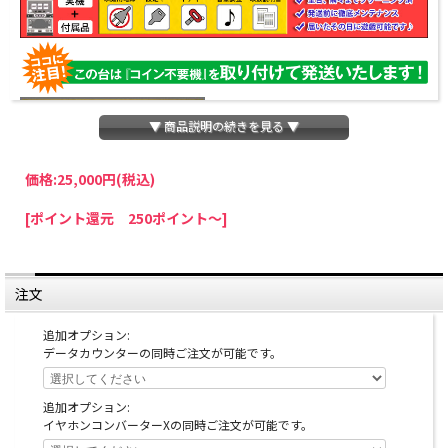
▼ 商品説明の続きを見る ▼
価格:
25,000円
(税込)
パチスロわっしょいでは、全ての台に「コイン不要機」を無料で取り付けて発送さ
[ポイント還元 250ポイント～]
せていただいております。コイン不要機をご利用になられますと、コインが必要な
くなり、払い出し音もしなくなりますのでオススメです♪
※コイン不要機が必要ない方は、ご注文時備考欄に
『コイン不要機なし』
と記載し
ていただきましたら、ご注文価格より
2000円引き
いたします。
注文
※在庫切れの台でも入荷している場合がありますので、電話かメールにてお問い合
わせ下さい。
追加オプション:
データカウンターの同時ご注文が可能です。
追加オプション:
イヤホンコンバーターXの同時ご注文が可能です。