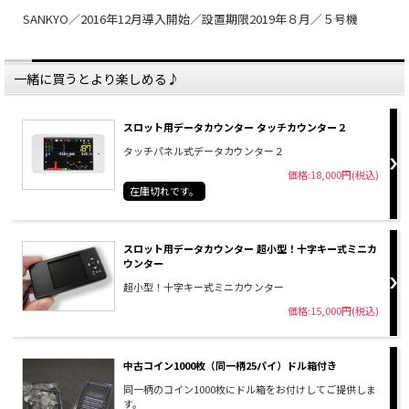
SANKYO／2016年12月導入開始／設置期限2019年８月／５号機
一緒に買うとより楽しめる♪
スロット用データカウンター タッチカウンター２
タッチパネル式データカウンター２
価格:18,000円(税込)
在庫切れです。
スロット用データカウンター 超小型！十字キー式ミニカ
ウンター
超小型！十字キー式ミニカウンター
価格:15,000円(税込)
中古コイン1000枚（同一柄25パイ）ドル箱付き
同一柄のコイン1000枚にドル箱をお付けしてご提供しま
す。