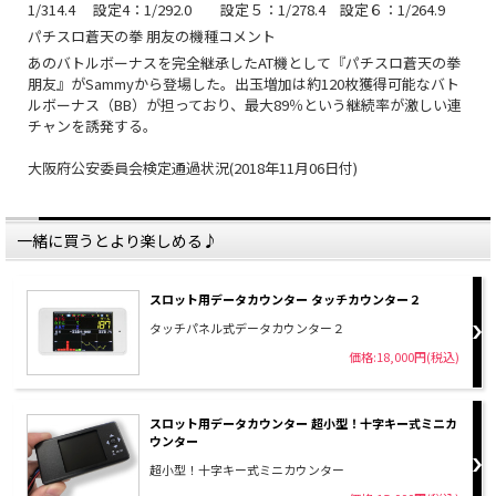
1/314.4 設定4：1/292.0 設定５：1/278.4 設定６：1/264.9
パチスロ蒼天の拳 朋友の機種コメント
あのバトルボーナスを完全継承したAT機として『パチスロ蒼天の拳
朋友』がSammyから登場した。出玉増加は約120枚獲得可能なバト
ルボーナス（BB）が担っており、最大89％という継続率が激しい連
チャンを誘発する。
大阪府公安委員会検定通過状況(2018年11月06日付)
一緒に買うとより楽しめる♪
スロット用データカウンター タッチカウンター２
タッチパネル式データカウンター２
価格:18,000円(税込)
スロット用データカウンター 超小型！十字キー式ミニカ
ウンター
超小型！十字キー式ミニカウンター