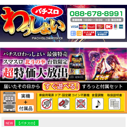
NEW
【パチスロ】