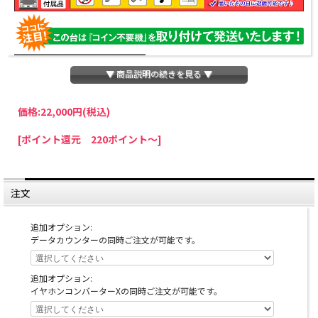
▼ 商品説明の続きを見る ▼
価格:
22,000円
(税込)
パチスロわっしょいでは、全ての台に「コイン不要機」を無料で取り付けて発送さ
[ポイント還元 220ポイント～]
せていただいております。コイン不要機をご利用になられますと、コインが必要な
くなり、払い出し音もしなくなりますのでオススメです♪
※コイン不要機が必要ない方は、ご注文時備考欄に
『コイン不要機なし』
と記載し
ていただきましたら、ご注文価格より
2000円引き
いたします。
注文
※在庫切れの台でも入荷している場合がありますので、電話かメールにてお問い合
わせ下さい。
追加オプション:
データカウンターの同時ご注文が可能です。
追加オプション:
イヤホンコンバーターXの同時ご注文が可能です。