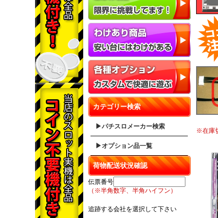
カテゴリー検索
▶パチスロメーカー検索
※在庫
▶オプション品一覧
荷物配送状況確認
伝票番号
（※半角数字、半角ハイフン）
追跡する会社を選択して下さい