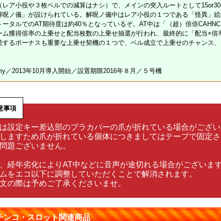
（レア小役や３枚ベルでの減算はナシ）で、メインの突入ルートとして15or30
解呪ノ儀」が設けられている。解呪ノ儀中はレア小役の１つである「怪異」絵
トータルでのAT期待度は約40％となっているぞ。AT中は「（超）倍倍CAH
ーム獲得倍率の上乗せと配当枚数の上乗せ抽選が行われ、最終的に「配当×倍
続するボーナスも重要な上乗せ契機の１つで、ベル成立で上乗せのチャンス、
my／2013年10月導入開始／設置期限2016年８月／５号機
意事項
は設定キー差込部のプラカバーの爪が折れている場合がござい
しますため爪が折れている個体につきましてはテープで固定さ
問題ございません。
、経年劣化によりAT中などに音声が途切れる場合がございま
ムをエコ以下に調整していただくことで解消されます。
文の際は予めご了承くださいませ。
チンコ・スロット関連商品