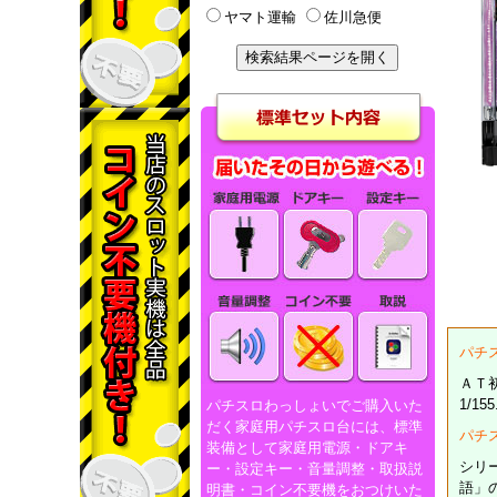
ヤマト運輸
佐川急便
パチ
ＡＴ初
1/155
パチスロわっしょいでご購入いた
だく家庭用パチスロ台には、標準
パチ
装備として家庭用電源・ドアキ
シリー
ー・設定キー・音量調整・取扱説
語」
明書・コイン不要機をおつけいた