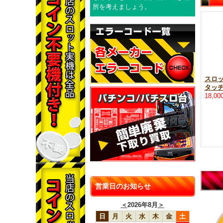
所を考えましょう。
スロ
タッ
18,0
営業日のお知らせ
＜
2026年8月
＞
日
月
火
水
木
金
土