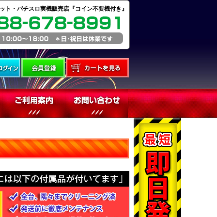
ット・パチスロ実機販売店『コイン不要機付き』