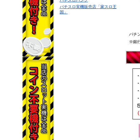
パチスロバンク
パチスロ実機販売店「家スロ王
国」
パチ
※銀