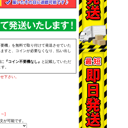
不要機」を無料で取り付けて発送させていた
れますと、コインが必要なくなり、払い出し
欄に
『コイン不要機なし』
と記載していただ
ます。
わせ下さい。
～]
文が可能です。