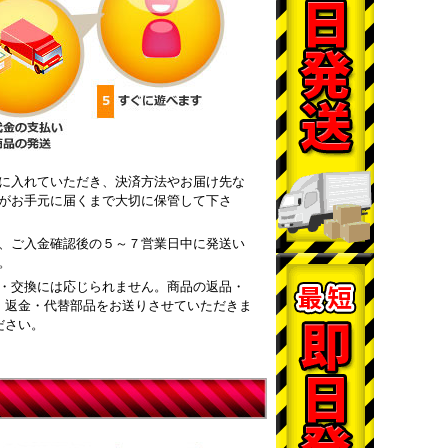
に入れていただき、決済方法やお届け先な
がお手元に届くまで大切に保管して下さ
、ご入金確認後の５～７営業日中に発送い
。
・交換には応じられません。商品の返品・
・返金・代替部品をお送りさせていただきま
ださい。