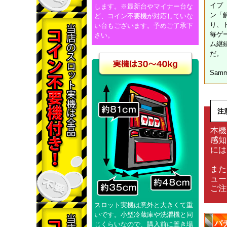
イプ
します。※最新台やマイナー台な
ン「
ど、コイン不要機が対応していな
り、
い台もございます。予めご了承下
毎ゲ
さい。
ム継
だ。
Sam
注
本機
感知
には
また
ュー
ご注
スロット実機は意外と大きくて重
いです。小型冷蔵庫や洗濯機と同
パ
じくらいなので、購入前に置き場