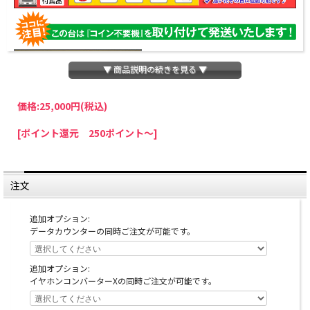
▼ 商品説明の続きを見る ▼
価格:
25,000円
(税込)
パチスロわっしょいでは、全ての台に「コイン不要機」を無料で取り付けて発送さ
[ポイント還元 250ポイント～]
せていただいております。コイン不要機をご利用になられますと、コインが必要な
くなり、払い出し音もしなくなりますのでオススメです♪
※コイン不要機が必要ない方は、ご注文時備考欄に
『コイン不要機なし』
と記載し
ていただきましたら、ご注文価格より
2000円引き
いたします。
注文
※在庫切れの台でも入荷している場合がありますので、電話かメールにてお問い合
わせ下さい。
追加オプション:
データカウンターの同時ご注文が可能です。
追加オプション:
イヤホンコンバーターXの同時ご注文が可能です。