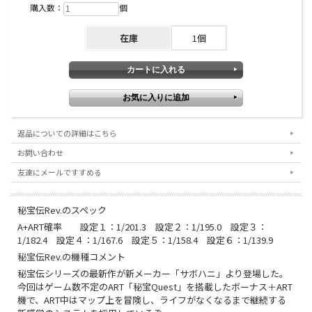
購入数：
個
在庫
1個
返品についての詳細はこちら
お問い合わせ
友達にメールですすめる
秘宝伝Rev.のスペック
A+ART確率 設定１：1/201.3 設定２：1/195.0 設定３：
1/182.4 設定４：1/167.6 設定５：1/158.4 設定６：1/139.9
秘宝伝Rev.の機種コメント
秘宝伝シリーズの最新作が新メーカー「サボハニ」より登場した。
今回はゲーム数不定のART「秘宝Quest」を搭載したボーナス＋ART
機で、ART中はマップ上を冒険し、ライフがなくなるまで継続する