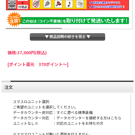
▼ 商品説明の続きを見る ▼
価格:
37,000円
(税込)
パチスロわっしょいでは、全ての台に「コイン不要機」を無料で取り付けて発送さ
[ポイント還元 370ポイント～]
せていただいております。コイン不要機をご利用になられますと、コインが必要な
くなり、払い出し音もしなくなりますのでオススメです♪
※コイン不要機が必要ない方は、ご注文時備考欄に
『コイン不要機なし』
と記載し
ていただきましたら、ご注文価格より
2000円引き
いたします。
注文
※在庫切れの台でも入荷している場合がありますので、電話かメールにてお問い合
わせ下さい。
スマスロユニット選択:
ご希望のユニットを選択してください。
オプションに関するご注意
データカウンター非対応：すぐに遊べる標準装備
データカウンター対応 ：データカウンターを接続する方はこちら
※スマスロユニットとは：コイン不要機のように実機
ユニットなし※ ：対応のユニットをお持ちの方
にクレジットを入れるための装置です。
※スマスロユニットが無いと遊技を行えません。