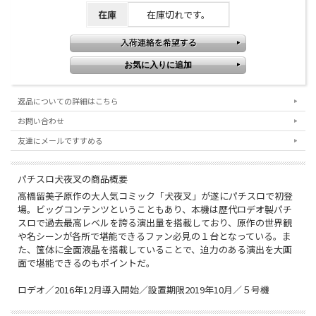
在庫
在庫切れです。
返品についての詳細はこちら
お問い合わせ
友達にメールですすめる
パチスロ犬夜叉の商品概要
高橋留美子原作の大人気コミック「犬夜叉」が遂にパチスロで初登
場。ビッグコンテンツということもあり、本機は歴代ロデオ製パチ
スロで過去最高レベルを誇る演出量を搭載しており、原作の世界観
や名シーンが各所で堪能できるファン必見の１台となっている。ま
た、筺体に全面液晶を搭載していることで、迫力のある演出を大画
面で堪能できるのもポイントだ。
ロデオ／2016年12月導入開始／設置期限2019年10月／５号機