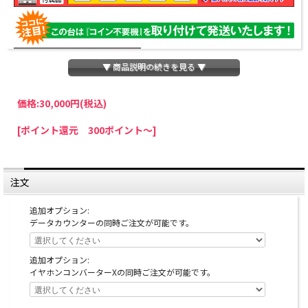
▼ 商品説明の続きを見る ▼
価格:
30,000円
(税込)
パチスロわっしょいでは、全ての台に「コイン不要機」を無料で取り付けて発送さ
[ポイント還元 300ポイント～]
せていただいております。コイン不要機をご利用になられますと、コインが必要な
くなり、払い出し音もしなくなりますのでオススメです♪
※コイン不要機が必要ない方は、ご注文時備考欄に
『コイン不要機なし』
と記載し
ていただきましたら、ご注文価格より
2000円引き
いたします。
注文
※在庫切れの台でも入荷している場合がありますので、電話かメールにてお問い合
わせ下さい。
追加オプション:
データカウンターの同時ご注文が可能です。
追加オプション:
イヤホンコンバーターXの同時ご注文が可能です。