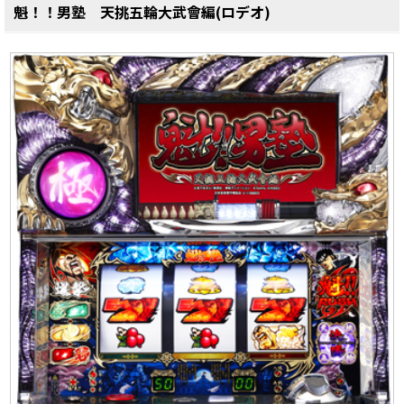
魁！！男塾 天挑五輪大武會編(ロデオ)