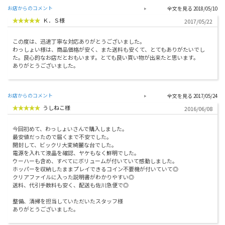
お店からのコメント
2018/05/10
Ｋ．Ｓ様
2017/05/22
この度は、迅速丁寧な対応ありがとうございました。
わっしょい様は、商品価格が安く、また送料も安くて、とてもありがたいでし
た。良心的なお店だとおもいます。とても良い買い物が出来たと思います。
ありがとうございました。
お店からのコメント
2017/05/24
うしねこ様
2016/06/08
今回初めて、わっしょいさんで購入しました。
最安値だったので届くまで不安でした。
開封して、ビックリ大変綺麗な台でした。
電源を入れて液晶を確認、ヤケもなく鮮明でした。
ウーハーも含め、すべてにボリュームが付いていて感動しました。
ホッパーを収納したままプレイできるコイン不要機が付いていて◎
クリアファイルに入った説明書がわかりやすい◎
送料、代引手数料も安く、配送も佐川急便で◎
整備、清掃を担当していただいたスタッフ様
ありがとうございました。