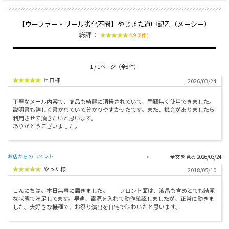
【ウーファー・リール劣化不問】やじきた道中記乙（メーシー）
総評：
4.9 (8件)
1 / 1ページ（全8件）
ヒロ様
2026/03/24
丁寧なメール内容で、商品も綺麗に清掃されていて、問題無く使用できました。
説明書も詳しく書かれていて分かりやすかったです。また、機会がありましたら
利用させて頂きたいと思います。
ありがとうございました。
お店からのコメント
2026/03/24
やった様
2018/05/10
こんにちは。本日無事に届きました。 フロント面は、液晶も含めとても綺麗
な状態で満足してます。早速、電源を入れて動作確認しましたが、正常に動きま
した。大好きな機種で、お祭り演出を自宅で味わいたと思います。