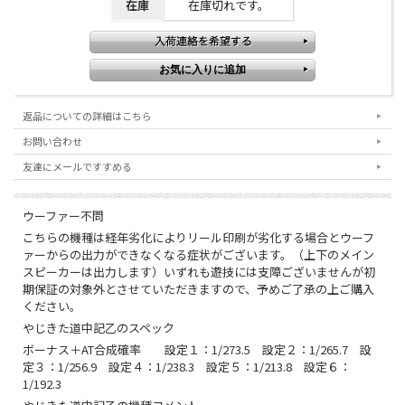
在庫
在庫切れです。
返品についての詳細はこちら
お問い合わせ
友達にメールですすめる
ウーファー不問
こちらの機種は経年劣化によりリール印刷が劣化する場合とウーフ
ァーからの出力ができなくなる症状がございます。（上下のメイン
スピーカーは出力します）いずれも遊技には支障ございませんが初
期保証の対象外とさせていただきますので、予めご了承の上ご購入
ください。
やじきた道中記乙のスペック
ボーナス＋AT合成確率 設定１：1/273.5 設定２：1/265.7 設
定３：1/256.9 設定４：1/238.3 設定５：1/213.8 設定６：
1/192.3