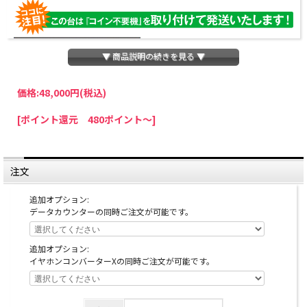
▼ 商品説明の続きを見る ▼
価格:
48,000円
(税込)
パチスロわっしょいでは、全ての台に「コイン不要機」を無料で取り付けて発送さ
[ポイント還元 480ポイント～]
せていただいております。コイン不要機をご利用になられますと、コインが必要な
くなり、払い出し音もしなくなりますのでオススメです♪
※コイン不要機が必要ない方は、ご注文時備考欄に
『コイン不要機なし』
と記載し
ていただきましたら、ご注文価格より
2000円引き
いたします。
注文
※在庫切れの台でも入荷している場合がありますので、電話かメールにてお問い合
わせ下さい。
追加オプション:
データカウンターの同時ご注文が可能です。
追加オプション:
イヤホンコンバーターXの同時ご注文が可能です。