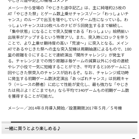
やじきた道中記乙の機種コメント
メーシーから登場の『やじきた道中記乙』は、主に純増約2.5枚の
AT「やじきた祭」とゲーム数上乗せチャンスゾーン「わっしょいチ
ャンス」のループで出玉を増やしていくゲーム性になっている。わ
っしょいチャンスは10枚ベルのナビが５回発生するまで継続し、
「集中状態」になることで突入契機である「わっしょい」絵柄揃い
出現率がアップするという特徴アリ。また、突入時にロックを伴う
ことで、より上乗せ期待度の高い「荒波～」に突入となる。メイン
ATであるやじきた祭への主な突入契機は周期抽選によるもので、180
里の距離を０にすることで連続演出「関所チャレンジ」が発生す
る。チャレンジまでの残り距離は毎ゲームの減算以外に小役の連続
やレア小役で一気に短縮することができ、平均すると105ゲームに１
回やじきた祭突入のチャンスが訪れるぞ。なお、チャレンジ成功時
に発生する初期ゲーム数決定演出「あっぱれチャンス」は挑戦キャ
ラ（＝レースの勝者）に応じて性能が変化し、最も強力な「やじき
たは飛ぶよ！どこまでも!!」なら平均で340ゲームもの初期ゲーム数
を獲得することが可能だ。
メーシー／2014年８月導入開始／設置期限2017年５月／５号機
一緒に買うとより楽しめる♪