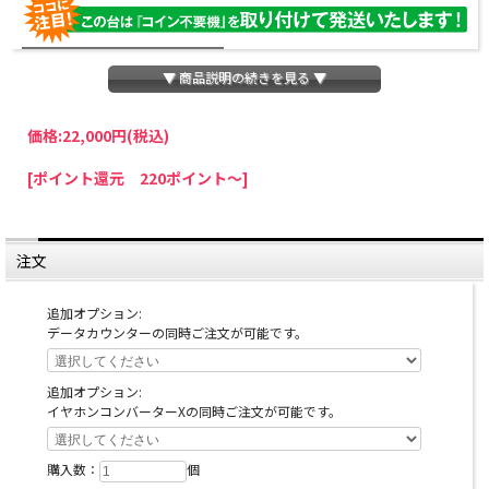
▼ 商品説明の続きを見る ▼
価格:
22,000円
(税込)
パチスロわっしょいでは、全ての台に「コイン不要機」を無料で取り付けて発送さ
[ポイント還元 220ポイント～]
せていただいております。コイン不要機をご利用になられますと、コインが必要な
くなり、払い出し音もしなくなりますのでオススメです♪
※コイン不要機が必要ない方は、ご注文時備考欄に
『コイン不要機なし』
と記載し
ていただきましたら、ご注文価格より
2000円引き
いたします。
注文
※在庫切れの台でも入荷している場合がありますので、電話かメールにてお問い合
わせ下さい。
追加オプション:
データカウンターの同時ご注文が可能です。
追加オプション:
イヤホンコンバーターXの同時ご注文が可能です。
購入数：
個