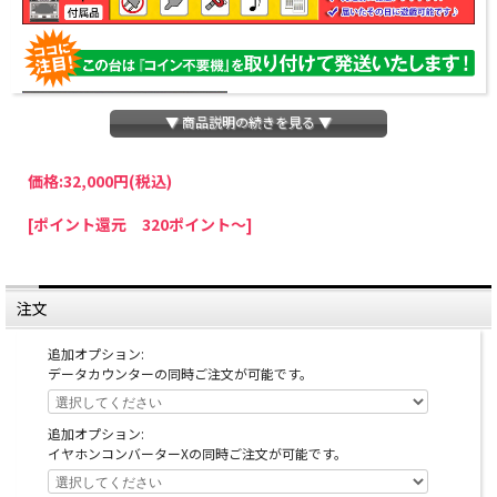
▼ 商品説明の続きを見る ▼
価格:
32,000円
(税込)
パチスロわっしょいでは、全ての台に「コイン不要機」を無料で取り付けて発送さ
[ポイント還元 320ポイント～]
せていただいております。コイン不要機をご利用になられますと、コインが必要な
くなり、払い出し音もしなくなりますのでオススメです♪
※コイン不要機が必要ない方は、ご注文時備考欄に
『コイン不要機なし』
と記載し
ていただきましたら、ご注文価格より
2000円引き
いたします。
注文
※在庫切れの台でも入荷している場合がありますので、電話かメールにてお問い合
わせ下さい。
追加オプション:
データカウンターの同時ご注文が可能です。
追加オプション:
イヤホンコンバーターXの同時ご注文が可能です。