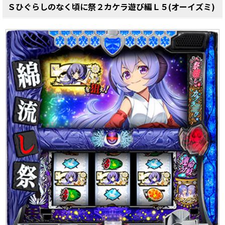
Ｓひぐらしのなく頃に祭２カケラ遊び編Ｌ５(オーイズミ)