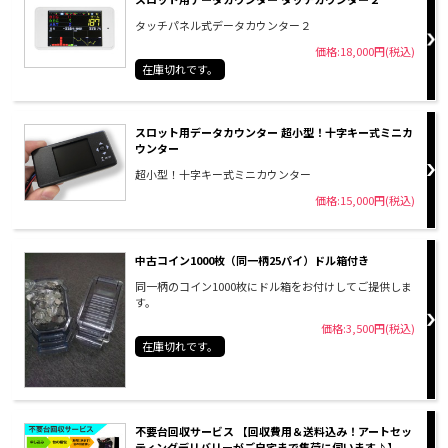
タッチパネル式データカウンター２
価格:18,000円(税込)
在庫切れです。
スロット用データカウンター 超小型！十字キー式ミニカ
ウンター
超小型！十字キー式ミニカウンター
価格:15,000円(税込)
中古コイン1000枚（同一柄25パイ）ドル箱付き
同一柄のコイン1000枚にドル箱をお付けしてご提供しま
す。
価格:3,500円(税込)
在庫切れです。
不要台回収サービス 【回収費用＆送料込み！アートセッ
ティングデリバリーがご自宅まで集荷に伺います♪】