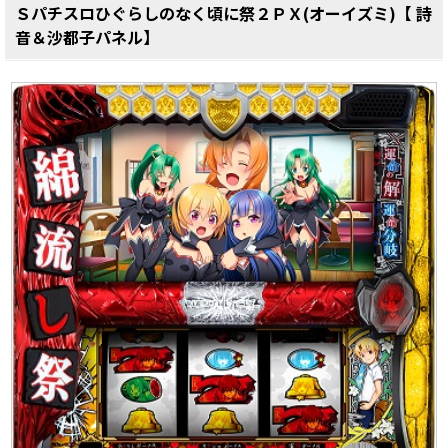
Ｓパチスロひぐらしのなく頃に祭２ＰＸ(オーイズミ)【 詩
音＆沙都子パネル】