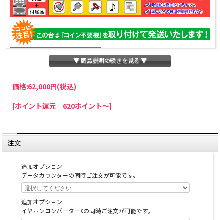
▼ 商品説明の続きを見る ▼
価格:
62,000円
(税込)
パチスロわっしょいでは、全ての台に「コイン不要機」を無料で取り付けて発送さ
[ポイント還元 620ポイント～]
せていただいております。コイン不要機をご利用になられますと、コインが必要な
くなり、払い出し音もしなくなりますのでオススメです♪
※コイン不要機が必要ない方は、ご注文時備考欄に
『コイン不要機なし』
と記載し
ていただきましたら、ご注文価格より
2000円引き
いたします。
注文
※在庫切れの台でも入荷している場合がありますので、電話かメールにてお問い合
わせ下さい。
追加オプション:
データカウンターの同時ご注文が可能です。
追加オプション:
イヤホンコンバーターXの同時ご注文が可能です。