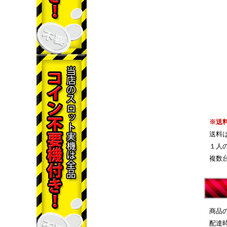
※送
送料
１人
複数
商品
配達