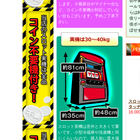
切不
します。※最新台やマイナー台な
ール
ど、コイン不要機が対応していな
らは
い台もございます。予めご了承下
倍リー
さい。
倍ボ
ぼせ
パ
スロ
タッ
18,0
スロット実機は意外と大きくて重
いです。小型冷蔵庫や洗濯機と同
じくらいなので、購入前に置き場