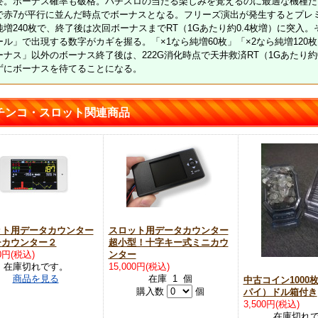
要。ボーナス確率も破格。パチスロの当たる楽しみを覚えるのに最適な機種だ
で赤7が平行に並んだ時点でボーナスとなる。フリーズ演出が発生するとプレ
純増240枚で、終了後は次回ボーナスまでRT（1Gあたり約0.4枚増）に突
ル」で出現する数字がカギを握る。「×1なら純増60枚」「×2なら純増120枚
ーナス」以外のボーナス終了後は、222G消化時点で天井救済RT（1Gあたり約
ずにボーナスを待てることになる。
チンコ・スロット関連商品
ット用データカウンター
スロット用データカウンター
チカウンター２
超小型！十字キー式ミニカウ
00円(税込)
ンター
在庫切れです。
15,000円(税込)
商品を見る
在庫 1 個
中古コイン1000
購入数
個
パイ）ドル箱付き
3,500円(税込)
在庫切れ