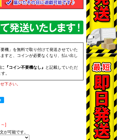
不要機」を無料で取り付けて発送させていた
れますと、コインが必要なくなり、払い出し
欄に
『コイン不要機なし』
と記載していただ
ます。
わせ下さい。
～]
文が可能です。