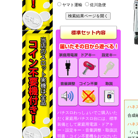
ヤマト運輸
佐川急便
ハネ
パチスロわっしょいでご購入いた
合成確
だく家庭用パチスロ台には、標準
ハネ
装備として家庭用電源・ドアキ
ー・設定キー・音量調整・取扱説
『ハ
明書・コイン不要機をおつけいた