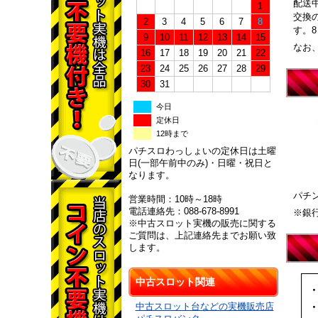
配送
1
交換
2
3
4
5
6
7
8
す。
9
10
11
12
13
14
15
なお
16
17
18
19
20
21
22
23
24
25
26
27
28
29
30
31
今日
定休日
12時まで
パチスロわっしょいの定休日は土曜
日(一部午前中のみ)・日曜・祝日と
なります。
パチ
営業時間：10時～18時
電話連絡先：088-678-8991
※銀
※中古スロット実機の販売に関する
ご質問は、上記連絡先までお願い致
します。
中古スロット関連
中古スロット台などの実機販売店