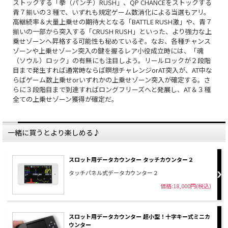
ストックする「拳（パンチ）RUSH」、QP CHANCEをストックする
青７揃いの３種で、いずれも規定ゲーム数消化による当選もアリ。
高継続率＆大量上乗せの期待大となる「BATTLE RUSH激」や、青７
揃いの一部から突入する「CRUSH RUSH」といった、より強力な上
乗せゾーンへ昇格する可能性も秘めているぞ。なお、各種チャンス
ゾーンや上乗せゾーン突入の鍵を握るレア小役成立時には、「魂
（ソウル）ロック」の有無にも注目しよう。リールロックが２段階
目まで発生すれば通常時ならば瞑想チャレンジorAT突入が、AT中な
らばゲーム数上乗せorいずれかの上乗せゾーン突入が確定する。さ
らに３段階目まで到達すればロングフリーズへと発展し、AT＆３種
全ての上乗せゾーン獲得が確定だ。
一緒に買うとより楽しめる♪
スロット用データカウンター タッチカウンター２
タッチパネル式データカウンター２
価格:18,000円(税込)
スロット用データカウンター 超小型！十字キー式ミニカ
ウンター