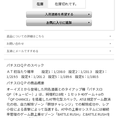
在庫
在庫切れです。
返品についての詳細はこちら
お問い合わせ
友達にメールですすめる
パチスロＱＰのスペック
ＡＴ初当たり確率 設定1：1/238.0 設定2：1/231.3 設定3：
1/219.5 設定4：1/201.2 設定5：1/189.6 設定6：1/180.5
パチスロＱＰの商品概要
オーイズミから登場した同名漫画とのタイアップ機『パチスロ
QP（キューピー）』は、純増約2.8枚・１セット40ゲーム＋αの
「QP CHANCE」を搭載したAT特化型スペック。ATは規定ゲーム数消
化の他、自力解除ゾーン「瞑想チャレンジ」での解除成功や、レア
小役による直撃によって当選する。AT中の上乗せシステムには継続
率管理のゲーム数上乗せゾーン「BATTLE RUSH」とBATTLE RUSHを