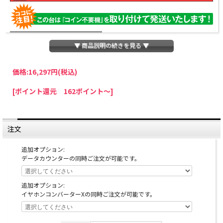
▼ 商品説明の続きを見る ▼
価格:
16,297円
(税込)
パチスロわっしょいでは、全ての台に「コイン不要機」を無料で取り付けて発送さ
[ポイント還元 162ポイント～]
せていただいております。コイン不要機をご利用になられますと、コインが必要な
くなり、払い出し音もしなくなりますのでオススメです♪
※コイン不要機が必要ない方は、ご注文時備考欄に
『コイン不要機なし』
と記載し
ていただきましたら、ご注文価格より
2000円引き
いたします。
注文
※在庫切れの台でも入荷している場合がありますので、電話かメールにてお問い合
わせ下さい。
追加オプション:
データカウンターの同時ご注文が可能です。
追加オプション:
イヤホンコンバーターXの同時ご注文が可能です。