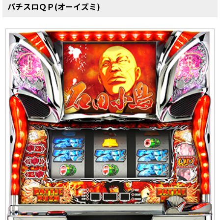
パチスロＱＰ(オーイズミ)