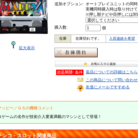
追加オプション:
オートプレイユニットの同時
実機同時購入時は取り付けて
※押し順ナビや目押しには対
購入数:
個
在庫
在庫切れです。
入荷連絡を希望
拡大表示
返品についての詳細はこちら
この商品について問い合わせ
友達にメールですすめる
マッピー／ＧＳの機種コメント
ロゲームの名作が技術介入要素満載のマシンとして登場！
チンコ・スロット関連商品