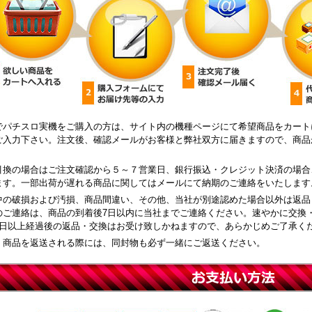
でパチスロ実機をご購入の方は、サイト内の機種ページにて希望商品をカート
ご入力下さい。注文後、確認メールがお客様と弊社双方に届きますので、商品
引換の場合はご注文確認から５～７営業日、銀行振込・クレジット決済の場合
ます。一部出荷が遅れる商品に関してはメールにて納期のご連絡をいたします
中の破損および汚損、商品間違い、その他、当社が別途認めた場合以外は返品
のご連絡は、商品の到着後7日以内に当社までご連絡ください。速やかに交換
8日以上経過後の返品・交換はお受け致しかねますので、あらかじめご了承く
、商品を返送される際には、同封物も必ず一緒にご返送ください。