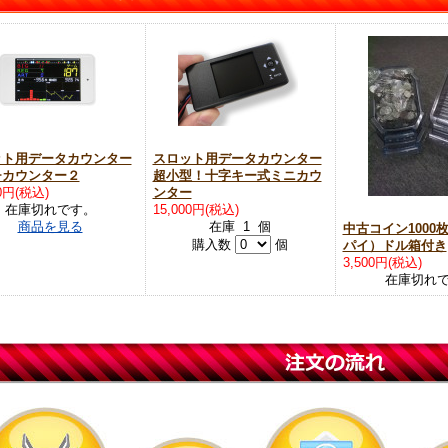
ット用データカウンター
スロット用データカウンター
チカウンター２
超小型！十字キー式ミニカウ
00円(税込)
ンター
在庫切れです。
15,000円(税込)
商品を見る
在庫 1 個
中古コイン1000
購入数
個
パイ）ドル箱付き
3,500円(税込)
在庫切れ