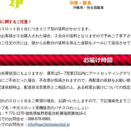
料に関するご注意！
はスロット台１台につきエリア別の送料がかかります。
のお客様が２台購入された場合、２台分の送料となりますので予めご了承下さ
台ご注文の方には、後から台数分の送料を加えた金額をメールにて送信させて
の在庫状況にもよりますが、通常は5～7営業日以内にアートセッティングデ
時にご不在だった場合、不在票が投函されますので、再配達の依頼をお願い致
配達依頼時は、配達担当営業所とご相談の上、ある程度お届けについての指定
切れのスロット台をご希望の場合、お調べいたしますので、下記連絡先までご
ップ名：中古スロット実機販売のパチスロわっしょい
：〒771-1270 徳島県板野郡藍住町勝瑞西勝地16-1
でのお問合せ：088-678-8991
ルでのお問合せ：
info@pachislowasshoi.jp