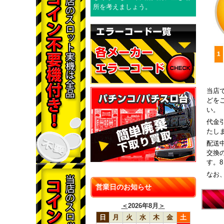
所を考えましょう。
当店
どを
い。
代金
たし
配送
交換
す。
なお
営業日のお知らせ
＜
2026年8月
＞
日
月
火
水
木
金
土