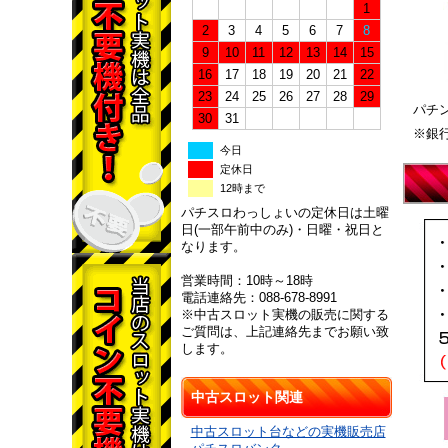
1
2
3
4
5
6
7
8
9
10
11
12
13
14
15
16
17
18
19
20
21
22
23
24
25
26
27
28
29
パチ
30
31
※銀
今日
定休日
12時まで
パチスロわっしょいの定休日は土曜
日(一部午前中のみ)・日曜・祝日と
なります。
営業時間：10時～18時
電話連絡先：088-678-8991
※中古スロット実機の販売に関する
ご質問は、上記連絡先までお願い致
します。
中古スロット関連
中古スロット台などの実機販売店