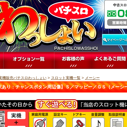
中古スロ
実機販売パチスロわっしょい
>
スロット実機一覧
>
メーシー
訳あり：チャンスボタン周辺傷】Ｓ／マッピー／ＧＳ（メーシ