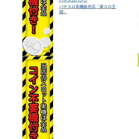
パチスロバンク
パチスロ実機販売店「家スロ王
国」