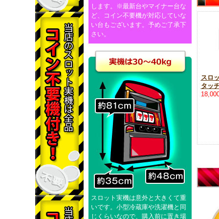
します。※最新台やマイナー台な
ど、コイン不要機が対応していな
い台もございます。予めご了承下
さい。
スロ
タッ
18,0
スロット実機は意外と大きくて重
いです。小型冷蔵庫や洗濯機と同
じくらいなので、購入前に置き場