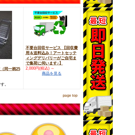
不要台回収サービス 【回収費
用＆送料込み！アートセッテ
ィングデリバリーがご自宅ま
で集荷に伺います♪】
2,000円(税込)
～
枚（同一柄25
商品を見る
です。
page top