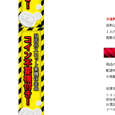
※送
送料
１人
複数
商品
配達
※再
在庫
ショ
所在地
お電話
メー