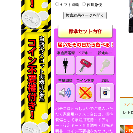
ヤマト運輸
佐川急便
Ｓ／
パチスロわっしょいでご購入いた
レト
だく家庭用パチスロ台には、標準
装備として家庭用電源・ドアキ
ー・設定キー・音量調整・取扱説
パ
明書・コイン不要機をおつけいた