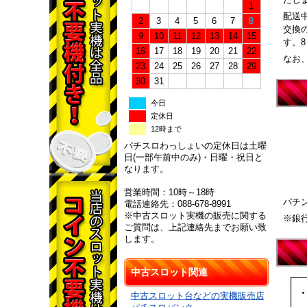
1
配送
2
3
4
5
6
7
8
交換
9
10
11
12
13
14
15
す。
16
17
18
19
20
21
22
なお
23
24
25
26
27
28
29
30
31
今日
定休日
12時まで
パチスロわっしょいの定休日は土曜
日(一部午前中のみ)・日曜・祝日と
なります。
営業時間：10時～18時
パチ
電話連絡先：088-678-8991
※中古スロット実機の販売に関する
※銀
ご質問は、上記連絡先までお願い致
します。
中古スロット関連
中古スロット台などの実機販売店