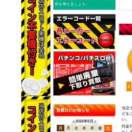
所を考えましょう。
当店
営業日のお知らせ
どを
い。
＜
2026年8月
＞
代金
日
月
火
水
木
金
土
たし