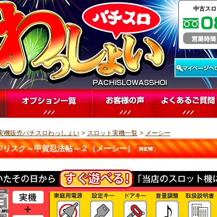
中古スロ
実機販売パチスロわっしょい
>
スロット実機一覧
>
メーシー
ジリスク～甲賀忍法帖～２（メーシー）