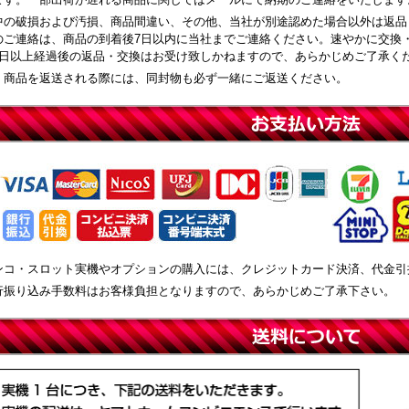
中の破損および汚損、商品間違い、その他、当社が別途認めた場合以外は返品
のご連絡は、商品の到着後7日以内に当社までご連絡ください。速やかに交換
8日以上経過後の返品・交換はお受け致しかねますので、あらかじめご了承く
、商品を返送される際には、同封物も必ず一緒にご返送ください。
ンコ・スロット実機やオプションの購入には、クレジットカード決済、代金引
行振り込み手数料はお客様負担となりますので、あらかじめご了承下さい。