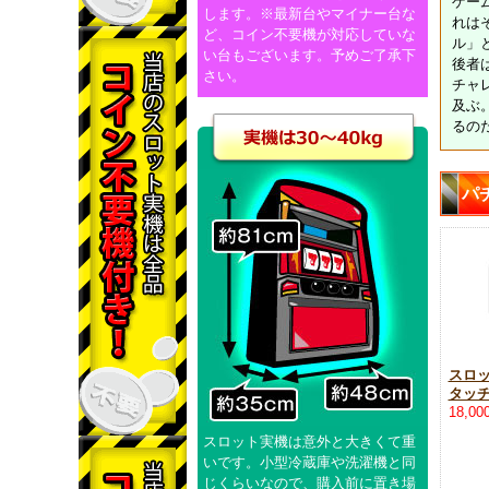
ゲー
します。※最新台やマイナー台な
れは
ど、コイン不要機が対応していな
ル」
い台もございます。予めご了承下
後者
さい。
チャ
及ぶ
るの
パ
スロ
タッ
18,0
スロット実機は意外と大きくて重
いです。小型冷蔵庫や洗濯機と同
じくらいなので、購入前に置き場