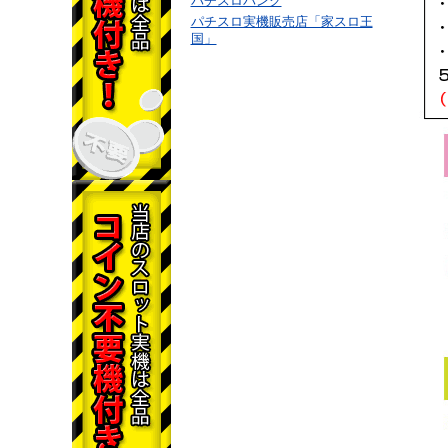
パチスロバンク
パチスロ実機販売店「家スロ王
国」