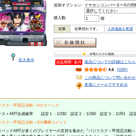
追加オプション:
イヤホンコンバーターXの同
購入数:
個
在庫
在庫切れです。
入荷連絡を希望
拡大表示
返品についての詳細はこちら
4.6
(10件)
この商品について問い合わせ
友達にメールですすめる
リスク～甲賀忍法帖～IIのスペック
ス＋ART合成確率 設定１：1/292 設定２：1/260 設定３：1/251 設定４：
リスク～甲賀忍法帖～IIの機種コメント
スペックARTが多くのプレイヤーの支持を集めた『バジリスク～甲賀忍法帖