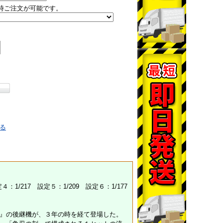
時ご注文が可能です。
る
1/217 設定５：1/209 設定６：1/177
～』の後継機が、３年の時を経て登場した。