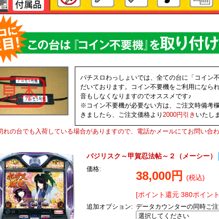
パチスロわっしょいでは、全ての台に「コイン
だいております。コイン不要機をご利用になら
音もしなくなりますのでオススメです♪
※コイン不要機が必要ない方は、ご注文時備考
きましたら、ご注文価格より
2000円引き
いたし
切れの台でも入荷している場合がありますので、電話かメールにてお問い合
バジリスク～甲賀忍法帖～２（メーシー）
価格:
38,000円
(税込)
[ポイント還元 380ポイント
追加オプション:
データカウンターの同時ご注