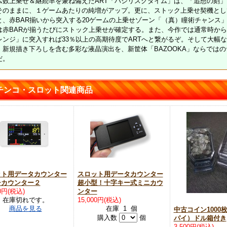
ム数上乗せ＆継続率を兼ね備えたART「バジリスクタイム」は、「追想の刻
そのままに、１ゲームあたりの純増がアップ。更に、ストック上乗せ契機とし
と、赤BAR揃いから突入する20ゲームの上乗せゾーン「（真）瞳術チャンス
は赤BARが揃うたびにストック上乗せが確定する。また、今作では通常時から
レンジ」に突入すれば33％以上の高期待度でARTへと繋がるぞ。そして大幅な
。新規描き下ろしを含む多彩な液晶演出を、新筐体「BAZOOKA」ならでは
だ。
チンコ・スロット関連商品
ット用データカウンター
スロット用データカウンター
チカウンター２
超小型！十字キー式ミニカウ
00円(税込)
ンター
在庫切れです。
15,000円(税込)
商品を見る
在庫 1 個
中古コイン1000
購入数
個
パイ）ドル箱付き
3,500円(税込)