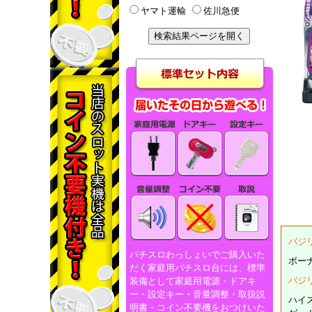
ヤマト運輸
佐川急便
バジ
パチスロわっしょいでご購入いた
ボーナ
だく家庭用パチスロ台には、標準
バジ
装備として家庭用電源・ドアキ
ー・設定キー・音量調整・取扱説
ハイ
明書・コイン不要機をおつけいた