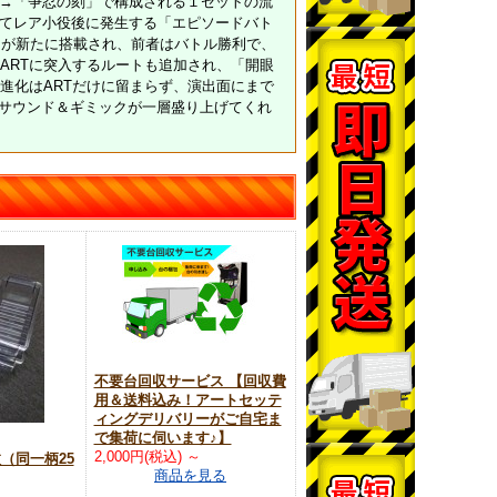
」→「争忍の刻」で構成される１セットの流
てレア小役後に発生する「エピソードバト
」が新たに搭載され、前者はバトル勝利で、
ARTに突入するルートも追加され、「開眼
進化はARTだけに留まらず、演出面にまで
のサウンド＆ギミックが一層盛り上げてくれ
不要台回収サービス 【回収費
用＆送料込み！アートセッテ
ィングデリバリーがご自宅ま
で集荷に伺います♪】
2,000円(税込)
～
枚（同一柄25
商品を見る