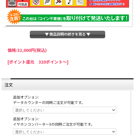
▼ 商品説明の続きを見る ▼
価格:
32,000円
(税込)
パチスロわっしょいでは、全ての台に「コイン不要機」を無料で取り付けて発送さ
[ポイント還元 320ポイント～]
せていただいております。コイン不要機をご利用になられますと、コインが必要な
くなり、払い出し音もしなくなりますのでオススメです♪
※コイン不要機が必要ない方は、ご注文時備考欄に
『コイン不要機なし』
と記載し
ていただきましたら、ご注文価格より
2000円引き
いたします。
注文
※在庫切れの台でも入荷している場合がありますので、電話かメールにてお問い合
わせ下さい。
追加オプション:
データカウンターの同時ご注文が可能です。
※ダンまちの筐体の性質上、塗装剥げが起きやすくなっております。
多少の塗装剥げは正常の範囲内とみなしますので、予めご理解、ご了承の上ご購入
いただきますようお願いいたします。
追加オプション:
イヤホンコンバーターXの同時ご注文が可能です。