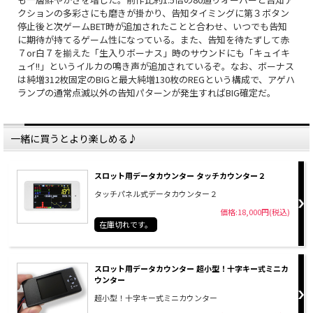
クションの多彩さにも磨きが掛かり、告知タイミングに第３ボタン
停止後と次ゲームBET時が追加されたことと合わせ、いつでも告知
に期待が持てるゲーム性になっている。また、告知を待たずして赤
７or白７を揃えた「生入りボーナス」時のサウンドにも「キュイキ
ュイ!!」というイルカの鳴き声が追加されているぞ。なお、ボーナス
は純増312枚固定のBIGと最大純増130枚のREGという構成で、アゲハ
ランプの通常点滅以外の告知パターンが発生すればBIG確定だ。
一緒に買うとより楽しめる♪
スロット用データカウンター タッチカウンター２
タッチパネル式データカウンター２
価格:18,000円(税込)
在庫切れです。
スロット用データカウンター 超小型！十字キー式ミニカ
ウンター
超小型！十字キー式ミニカウンター