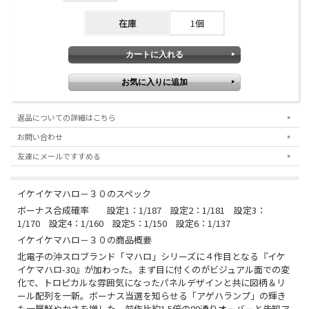
在庫
1個
返品についての詳細はこちら
お問い合わせ
友達にメールですすめる
イケイケマハロ－３０のスペック
ボーナス合成確率 設定1：1/187 設定2：1/181 設定3：
1/170 設定4：1/160 設定5：1/150 設定6：1/137
イケイケマハロ－３０の商品概要
北電子の沖スロブランド「マハロ」シリーズに４作目となる『イケ
イケマハロ-30』が加わった。まず目に付くのがビジュアル面での変
化で、トロピカルな雰囲気になったパネルデザインと共に図柄＆リ
ール配列を一新。ボーナス当選を知らせる「アゲハランプ」の輝き
も一層鮮やかさを増した。前作比約1.5倍の80通りオーバーと告知ア