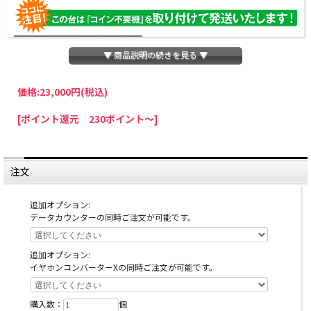
▼ 商品説明の続きを見る ▼
価格:
23,000円
(税込)
パチスロわっしょいでは、全ての台に「コイン不要機」を無料で取り付けて発送さ
[ポイント還元 230ポイント～]
せていただいております。コイン不要機をご利用になられますと、コインが必要な
くなり、払い出し音もしなくなりますのでオススメです♪
※コイン不要機が必要ない方は、ご注文時備考欄に
『コイン不要機なし』
と記載し
ていただきましたら、ご注文価格より
2000円引き
いたします。
注文
※在庫切れの台でも入荷している場合がありますので、電話かメールにてお問い合
わせ下さい。
追加オプション:
データカウンターの同時ご注文が可能です。
追加オプション:
イヤホンコンバーターXの同時ご注文が可能です。
購入数：
個