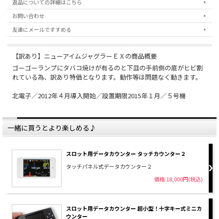
返品についての詳細はこちら
お問い合わせ
友達にメールですすめる
【訳あり】ニューアイムジャグラーＥＸの商品概要
ゴーゴーランプにタバコ焼けが有るのと下皿の手前側の底がヒビ割
れている為、訳あり特価となります。動作等は問題なく動きます。
北電子／2012年４月導入開始／設置期限2015年１月／５号機
一緒に買うとより楽しめる♪
スロット用データカウンター タッチカウンター２
タッチパネル式データカウンター２
価格:18,000円(税込)
スロット用データカウンター 超小型！十字キー式ミニカ
ウンター