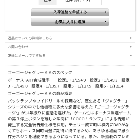
返品についての詳細はこちら
お問い合わせ
友達にメールですすめる
ゴーゴージャグラーＫＫのスペック
ボーナス+ART合成確率 設定1：1/154.9 設定2：1/149.3 設定
3：1/145.0 設定4：1/135.7 設定5：1/127.5 設定6：1/121.4
ゴーゴージャグラーＫＫの商品概要
バックランプやワイドリールの採用など、歴史ある「ジャグラー」
シリーズの中でも他機種に多大な影響を与えた『ゴーゴージャグラ
ーSP』が14年振りに復活を遂げた。ゲーム性はボーナス当選ゲーム
の第３停止ボタンを離した瞬間に「GOGO！ランプ」による告知が
発生する完全後告知仕様を採用。チェリー成立時は枠内にBARがな
くてもボーナス同時当選に期待が持てるため、あらゆる場面で思う
存分ネジりを堪能できるようになっている。また、新搭載のプレミ