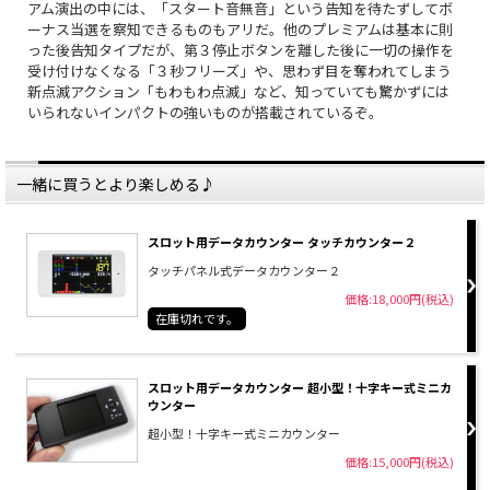
アム演出の中には、「スタート音無音」という告知を待たずしてボ
ーナス当選を察知できるものもアリだ。他のプレミアムは基本に則
った後告知タイプだが、第３停止ボタンを離した後に一切の操作を
受け付けなくなる「３秒フリーズ」や、思わず目を奪われてしまう
新点滅アクション「もわもわ点滅」など、知っていても驚かずには
いられないインパクトの強いものが搭載されているぞ。
一緒に買うとより楽しめる♪
スロット用データカウンター タッチカウンター２
タッチパネル式データカウンター２
価格:18,000円(税込)
在庫切れです。
スロット用データカウンター 超小型！十字キー式ミニカ
ウンター
超小型！十字キー式ミニカウンター
価格:15,000円(税込)