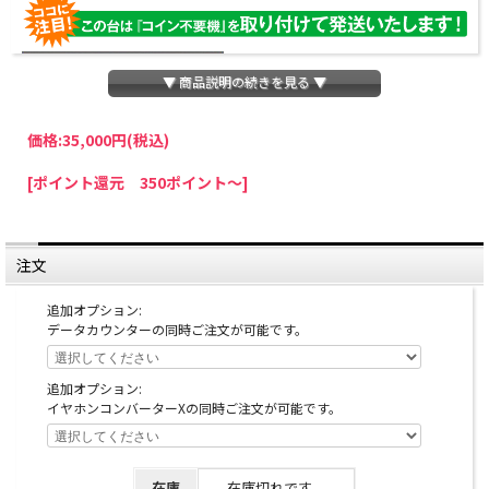
▼ 商品説明の続きを見る ▼
価格:
35,000円
(税込)
パチスロわっしょいでは、全ての台に「コイン不要機」を無料で取り付けて発送さ
[ポイント還元 350ポイント～]
せていただいております。コイン不要機をご利用になられますと、コインが必要な
くなり、払い出し音もしなくなりますのでオススメです♪
※コイン不要機が必要ない方は、ご注文時備考欄に
『コイン不要機なし』
と記載し
ていただきましたら、ご注文価格より
2000円引き
いたします。
注文
※在庫切れの台でも入荷している場合がありますので、電話かメールにてお問い合
わせ下さい。
追加オプション:
データカウンターの同時ご注文が可能です。
追加オプション:
イヤホンコンバーターXの同時ご注文が可能です。
在庫
在庫切れです。