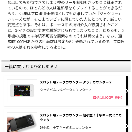
な出目でも期待できてしまう神のリール制御もきっちりと継承され
ているので、ほとんどの人は違和感なくプレイすることができるだ
ろう。 近年はプロ御用達機種としても活躍していた『ジャグラー』
シリーズだが、そこまでシビアに徹していた人にとっては、厳しい
変更点もある。それは、ボーナス中の技術介入が撤廃されたこと
と、朝イチの設定変更推測が封じられてしまったこと。どちらも、5
号機の規定では存続不可能な要素なのでそれは諦めよう。なお、通
常時1000円あたりの回転数は設定6だけ優遇されているので、プロ思
考の人はそれを参考にするように。
一緒に買うとより楽しめる♪
スロット用データカウンター タッチカウンター２
タッチパネル式データカウンター２
価格:18,000円(税込)
スロット用データカウンター 超小型！十字キー式ミニカ
ウンター
超小型！十字キー式ミニカウンター