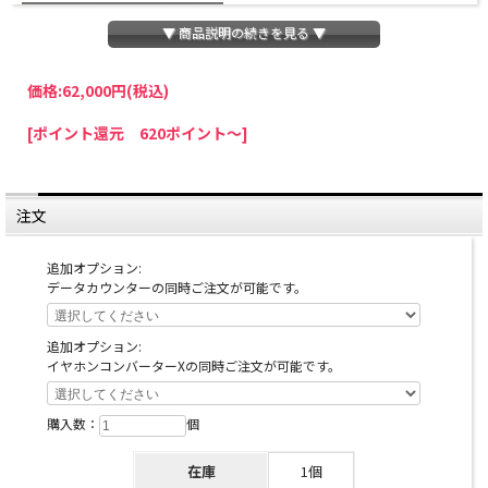
▼ 商品説明の続きを見る ▼
価格:
62,000円
(税込)
パチスロわっしょいでは、全ての台に「コイン不要機」を無料で取り付けて発送さ
[ポイント還元 620ポイント～]
せていただいております。コイン不要機をご利用になられますと、コインが必要な
くなり、払い出し音もしなくなりますのでオススメです♪
※コイン不要機が必要ない方は、ご注文時備考欄に
『コイン不要機なし』
と記載し
ていただきましたら、ご注文価格より
2000円引き
いたします。
注文
※在庫切れの台でも入荷している場合がありますので、電話かメールにてお問い合
わせ下さい。
追加オプション:
データカウンターの同時ご注文が可能です。
追加オプション:
イヤホンコンバーターXの同時ご注文が可能です。
購入数：
個
在庫
1個