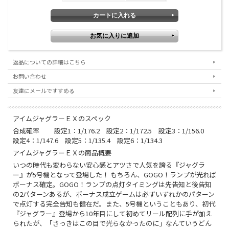
返品についての詳細はこちら
お問い合わせ
友達にメールですすめる
アイムジャグラーＥＸのスペック
合成確率 設定1：1/176.2 設定2：1/172.5 設定3：1/156.0
設定4：1/147.6 設定5：1/135.4 設定6：1/134.3
アイムジャグラーＥＸの商品概要
いつの時代も変わらない安心感とアツさで人気を誇る『ジャグラ
ー』が5号機となって登場した！ もちろん、GOGO！ランプが光れば
ボーナス確定。GOGO！ランプの点灯タイミングは先告知と後告知
の2パターンあるが、ボーナス成立ゲームは必ずいずれかのパターン
で点灯する完全告知も健在だ。また、5号機ということもあり、初代
『ジャグラー』登場から10年目にして初めてリール配列に手が加え
られたが、「さっきはこの目で光らなかったのに」なんていうどん