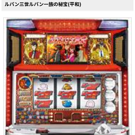
ルパン三世ルパン一族の秘宝(平和)