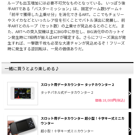
ループも出玉増加には必要不可欠なものとなっている。 いっぽう後
半ARTである「バスターミッション」は、固定ゲーム数5ゲーム＋
「前半で獲得した上乗せ分」を消化できるART。ここでもチェリー
やスイカなどといったレア役を引くことでバトル演出に発展し、前
半ARTとのループ（セット数）の上乗せが見込めるとのことだ。 ま
た、ARTへの突入契機は主にBIG中に存在し、BIG消化中のカットイ
ン発生時に7絵柄が揃えばARTが確定する。さらにフリーズ演出が発
生すれば、一撃数千枚も必至な大連チャンが見込めるぞ！フリーズ
時に発生する逆回転は、一見の価値ありだ。
一緒に買うとより楽しめる♪
スロット用データカウンター タッチカウンター２
タッチパネル式データカウンター２
価格:18,000円(税込)
スロット用データカウンター 超小型！十字キー式ミニカ
ウンター
超小型！十字キー式ミニカウンター