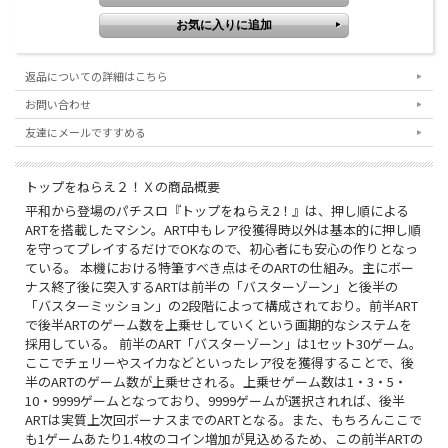
返品についての詳細はこちら
お問い合わせ
友達にメールですすめる
トップをねらえ２！Ｘの商品概要
平和から登場のパチスロ『トップをねらえ2！』は、押し順による
ARTを搭載したマシン。ART中もレア役獲得時以外は基本的に押し順
を守ってプレイするだけでOKなので、初心者にも安心の作りとなっ
ている。 本機における特筆すべき点はそのARTの仕組み。主にボー
ナス終了後に突入するARTは前半の「バスターゾーン」と後半の
「バスターミッション」の2段階によって構成されており。前半ART
で後半ARTのゲーム数を上乗せしていくという画期的なシステムを
採用している。 前半のART「バスターゾーン」は1セット30ゲーム。
ここでチェリーやスイカなどといったレア役を獲得することで、後
半のARTのゲーム数が上乗せされる。上乗せゲーム数は1・3・5・
10・9999ゲームとなっており、9999ゲームが選択されれば、後半
ARTは実質上次回ボーナスまでのARTとなる。また、もちろんここで
も1ゲームあたり1.4枚のコイン増加が見込めるため、この前半ARTの