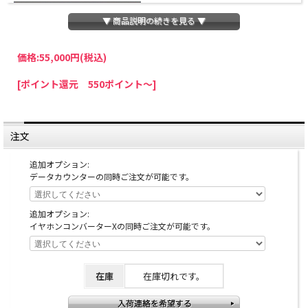
▼ 商品説明の続きを見る ▼
価格:
55,000円
(税込)
パチスロわっしょいでは、全ての台に「コイン不要機」を無料で取り付けて発送さ
[ポイント還元 550ポイント～]
せていただいております。コイン不要機をご利用になられますと、コインが必要な
くなり、払い出し音もしなくなりますのでオススメです♪
※コイン不要機が必要ない方は、ご注文時備考欄に
『コイン不要機なし』
と記載し
ていただきましたら、ご注文価格より
2000円引き
いたします。
注文
※在庫切れの台でも入荷している場合がありますので、電話かメールにてお問い合
わせ下さい。
追加オプション:
データカウンターの同時ご注文が可能です。
追加オプション:
イヤホンコンバーターXの同時ご注文が可能です。
在庫
在庫切れです。